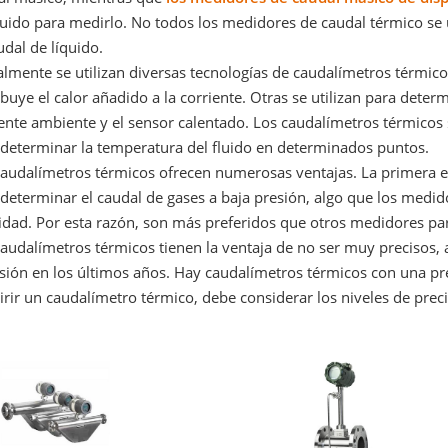
luido para medirlo. No todos los medidores de caudal térmico se 
udal de líquido.
lmente se utilizan diversas tecnologías de caudalímetros térmico
ibuye el calor añadido a la corriente. Otras se utilizan para deter
iente ambiente y el sensor calentado. Los caudalímetros térmico
 determinar la temperatura del fluido en determinados puntos.
audalímetros térmicos ofrecen numerosas ventajas. La primera es
 determinar el caudal de gases a baja presión, algo que los medi
idad. Por esta razón, son más preferidos que otros medidores par
audalímetros térmicos tienen la ventaja de no ser muy precisos, 
sión en los últimos años. Hay caudalímetros térmicos con una pre
rir un caudalímetro térmico, debe considerar los niveles de prec