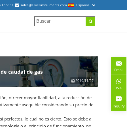
52155837
sales@silverinstruments.com
Español
Email
 de caudal de gas
2019/11/27
WA
ón, ofrecer mayor fiabilidad, alta reducción de
lativamente asequible considerando su precio de
Inquiry
perfectos, lo cual no es cierto. Esto se debe a
tecnología o al principio de funcionamiento, no