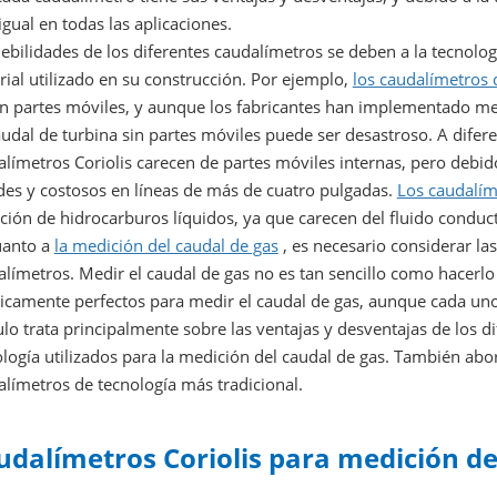
igual en todas las aplicaciones.
ebilidades de los diferentes caudalímetros se deben a la tecnología
ial utilizado en su construcción. Por ejemplo,
los caudalímetros 
n partes móviles, y aunque los fabricantes han implementado medi
udal de turbina sin partes móviles puede ser desastroso. A difere
límetros Coriolis carecen de partes móviles internas, pero debid
des y costosos en líneas de más de cuatro pulgadas.
Los caudalím
ión de hidrocarburos líquidos, ya que carecen del fluido conducto
uanto a
la medición del caudal de gas
, es necesario considerar las
límetros. Medir el caudal de gas no es tan sencillo como hacerlo 
icamente perfectos para medir el caudal de gas, aunque cada uno 
ulo trata principalmente sobre las ventajas y desventajas de los 
logía utilizados para la medición del caudal de gas. También abo
límetros de tecnología más tradicional.
udalímetros Coriolis para medición de