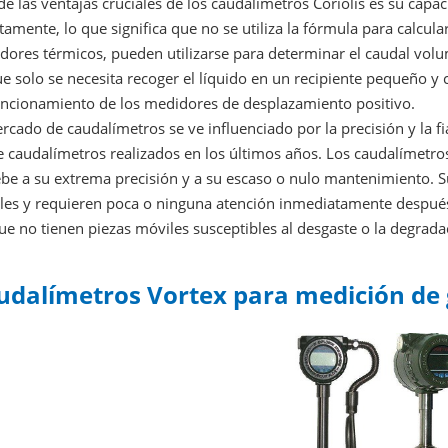
e las ventajas cruciales de los caudalímetros Coriolis es su cap
tamente, lo que significa que no se utiliza la fórmula para calcul
ores térmicos, pueden utilizarse para determinar el caudal volum
e solo se necesita recoger el líquido en un recipiente pequeño y co
uncionamiento de los medidores de desplazamiento positivo.
rcado de caudalímetros se ve influenciado por la precisión y la f
 caudalímetros realizados en los últimos años. Los caudalímetros 
be a su extrema precisión y a su escaso o nulo mantenimiento. Su 
les y requieren poca o ninguna atención inmediatamente después
e no tienen piezas móviles susceptibles al desgaste o la degrada
udalímetros Vortex para medición de