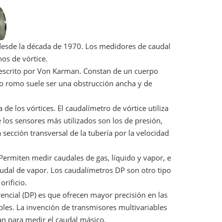
desde la década de 1970. Los medidores de caudal
nos de vórtice.
 descrito por Von Karman. Constan de un cuerpo
po romo suele ser una obstrucción ancha y de
de los vórtices. El caudalímetro de vórtice utiliza
 los sensores más utilizados son los de presión,
a sección transversal de la tubería por la velocidad
. Permiten medir caudales de gas, líquido y vapor, e
audal de vapor. Los caudalímetros DP son otro tipo
orificio.
rencial (DP) es que ofrecen mayor precisión en las
les. La invención de transmisores multivariables
zan para medir el caudal másico.