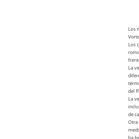
Los 
Vorte
Los c
romo
frent
La ve
difer
térmi
del f
La ve
inclu
de ca
Otra 
medi
ha be