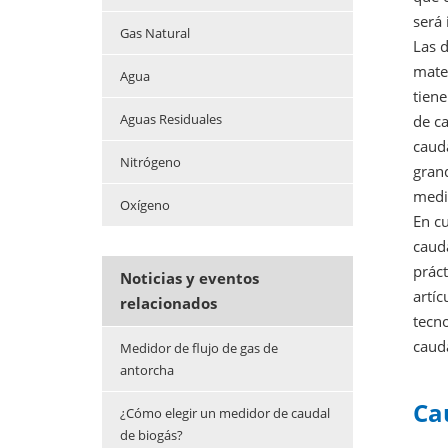
será 
Gas Natural
Las d
mater
Agua
tiene
Aguas Residuales
de ca
cauda
Nitrógeno
gran
medic
Oxígeno
En c
cauda
práct
Noticias y eventos
artíc
relacionados
tecno
cauda
Medidor de flujo de gas de
antorcha
Ca
¿Cómo elegir un medidor de caudal
de biogás?