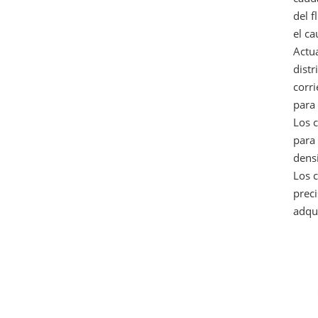
del f
el ca
Actua
distr
corr
para
Los c
para
dens
Los c
preci
adqui