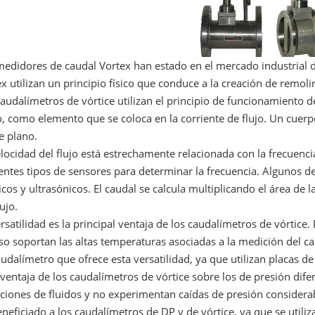
medidores de caudal Vortex han estado en el mercado industrial 
x utilizan un principio físico que conduce a la creación de remoli
audalímetros de vórtice utilizan el principio de funcionamiento
, como elemento que se coloca en la corriente de flujo. Un cuer
e plano.
locidad del flujo está estrechamente relacionada con la frecuencia 
entes tipos de sensores para determinar la frecuencia. Algunos de
cos y ultrasónicos. El caudal se calcula multiplicando el área de l
lujo.
rsatilidad es la principal ventaja de los caudalímetros de vórtice
so soportan las altas temperaturas asociadas a la medición del c
udalímetro que ofrece esta versatilidad, ya que utilizan placas de 
ventaja de los caudalímetros de vórtice sobre los de presión dife
ciones de fluidos y no experimentan caídas de presión considerab
neficiado a los caudalímetros de DP y de vórtice, ya que se utili