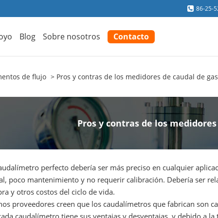
86-25-
oyo
Blog
Sobre nosotros
Contacto
entos de flujo
Pros y contras de los medidores de caudal de gas
Pros y contras de los medidores
udalímetro perfecto debería ser más preciso en cualquier aplicaci
al, poco mantenimiento y no requerir calibración. Debería ser re
a y otros costos del ciclo de vida.
os proveedores creen que los caudalímetros que fabrican son casi 
ada caudalímetro tiene sus ventajas y desventajas, y debido a la 