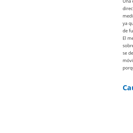
Una d
direc
medid
ya qu
de f
El me
sobre
se de
móvi
porqu
Ca