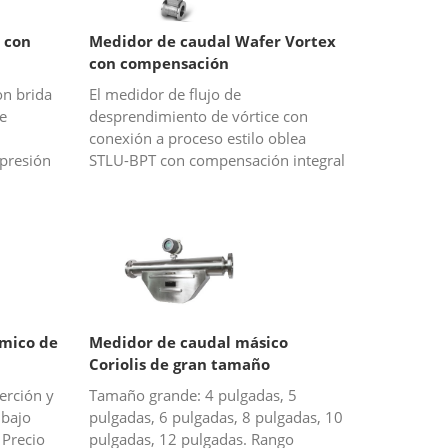
 con
Medidor de caudal Wafer Vortex
con compensación
on brida
El medidor de flujo de
e
desprendimiento de vórtice con
conexión a proceso estilo oblea
presión
STLU-BPT con compensación integral
la
de temperatura y presión es una
apor
opción perfecta para flujo de gas o
vapor (vapo...
rmico de
Medidor de caudal másico
Coriolis de gran tamaño
erción y
Tamaño grande: 4 pulgadas, 5
 bajo
pulgadas, 6 pulgadas, 8 pulgadas, 10
 Precio
pulgadas, 12 pulgadas. Rango