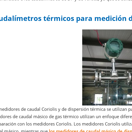
udalímetros térmicos para medición 
edidores de caudal Coriolis y de dispersión térmica se utilizan 
dores de caudal másico de gas térmico utilizan un enfoque difere
ración con los medidores Coriolis. Los medidores Coriolis utili
al másico, mientras que
los medidores de caudal másico de dis