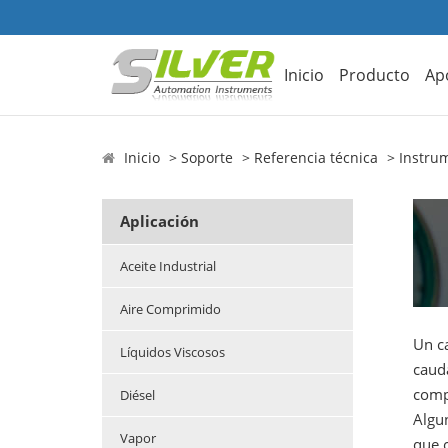
Inicio
Producto
Ap
Inicio
Soporte
Referencia técnica
Instrum
Aplicación
Aceite Industrial
Aire Comprimido
Un ca
Líquidos Viscosos
caud
compr
Diésel
Algun
Vapor
que c