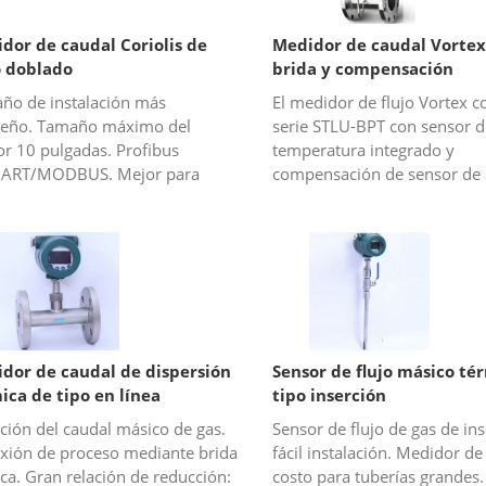
dor de caudal Coriolis de
Medidor de caudal Vortex
 doblado
brida y compensación
ño de instalación más
El medidor de flujo Vortex c
eño. Tamaño máximo del
serie STLU-BPT con sensor d
or 10 pulgadas. Profibus
temperatura integrado y
ART/MODBUS. Mejor para
compensación de sensor de 
dos de alta viscosidad o en
es una opción perfecta para 
ensión.
medición de flujo de gas o v
(vapor satur...
dor de caudal de dispersión
Sensor de flujo másico té
ica de tipo en línea
tipo inserción
ción del caudal másico de gas.
Sensor de flujo de gas de ins
xión de proceso mediante brida
fácil instalación. Medidor de
ca. Gran relación de reducción:
costo para tuberías grandes.