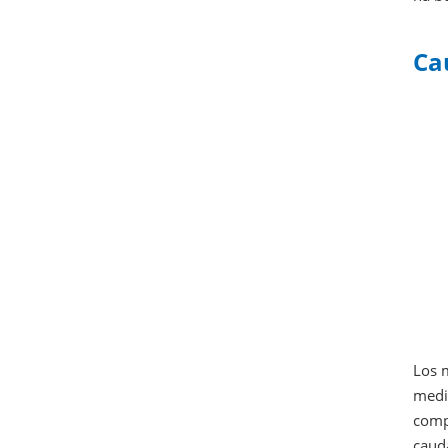
Ca
Los m
medi
compa
caud