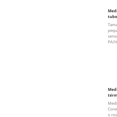
Medi
tubo
Tama
pequ
sens
PA/H
líqui
susp
Medi
térm
Medi
Cone
o ros