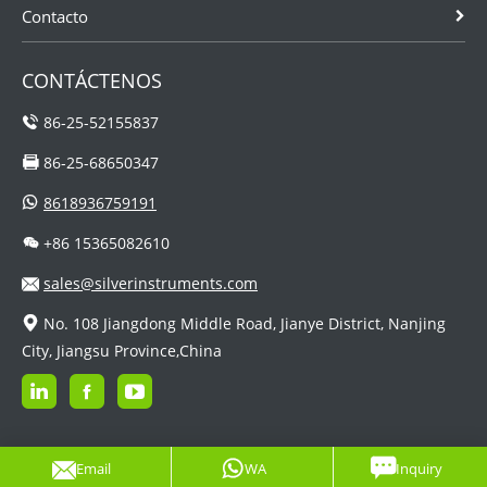
Contacto
CONTÁCTENOS
86-25-52155837
86-25-68650347
8618936759191
+86 15365082610
sales@silverinstruments.com
No. 108 Jiangdong Middle Road, Jianye District, Nanjing
City, Jiangsu Province,China
Email
WA
Inquiry