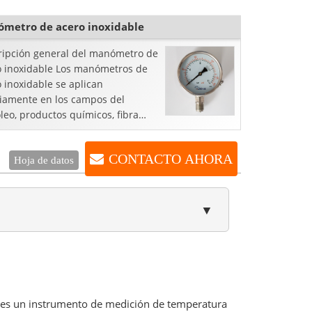
metro de acero inoxidable
ripción general del manómetro de
o inoxidable Los manómetros de
 inoxidable se aplican
iamente en los campos del
leo, productos químicos, fibra
ca, metalurgia, plantas de
ía, etc.
CONTACTO AHORA
Hoja de datos
▼
es un instrumento de medición de temperatura