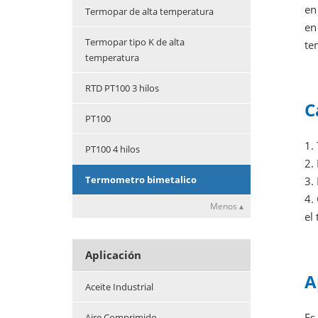
en
Termopar de alta temperatura
en
Termopar tipo K de alta
te
temperatura
RTD PT100 3 hilos
C
PT100
1.
PT100 4 hilos
2.
Termometro bimetalico
3.
4.
Menos ▴
el
Aplicación
A
Aceite Industrial
Es
Aire Comprimido