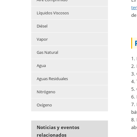
te
Líquidos Viscosos
de
Diésel
Vapor
Gas Natural
1.
Agua
2.
3.
Aguas Residuales
4.
5.
Nitrógeno
6.
7.
Oxígeno
bá
8.
ab
Noticias y eventos
relacionados