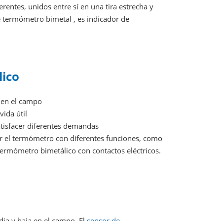
erentes, unidos entre sí en una tira estrecha y
de termómetro bimetal , es indicador de
lico
 en el campo
vida útil
tisfacer diferentes demandas
r el termómetro con diferentes funciones, como
termómetro bimetálico con contactos eléctricos.
ia y baja en el campo. El
sensor de