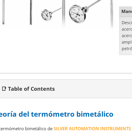
Manó
Desc
acer
acero
ampl
petró
quími
energ
📑 Table of Contents
eoría del termómetro bimetálico
 termómetro bimetálico de
SILVER AUTOMATION INSTRUMENTS