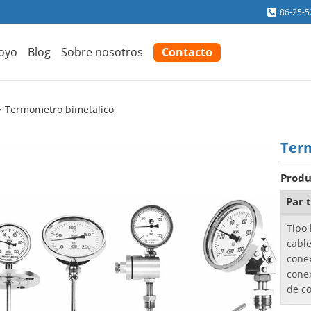
86-25-
oyo
Blog
Sobre nosotros
Contacto
Termometro bimetalico
Ter
Produ
Par 
Tipo
cabl
cone
cone
de c
con t