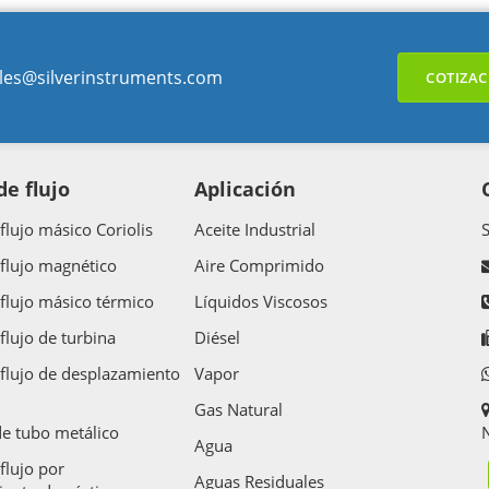
les@silverinstruments.com
COTIZAC
e flujo
Aplicación
flujo másico Coriolis
Aceite Industrial
flujo magnético
Aire Comprimido
flujo másico térmico
Líquidos Viscosos
flujo de turbina
Diésel
flujo de desplazamiento
Vapor
Gas Natural
e tubo metálico
N
Agua
flujo por
Aguas Residuales