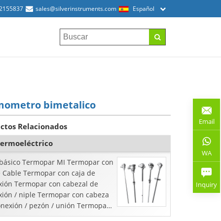
52155837
sales@silverinstruments.com
Español
mometro bimetalico
Email
ctos Relacionados
termoeléctrico
WA
 básico Termopar MI Termopar con
e Cable Termopar con caja de
xión Termopar con cabezal de
Inquiry
xión / niple Termopar con cabeza
onexión / pezón / unión Termopar
ermopar / ...