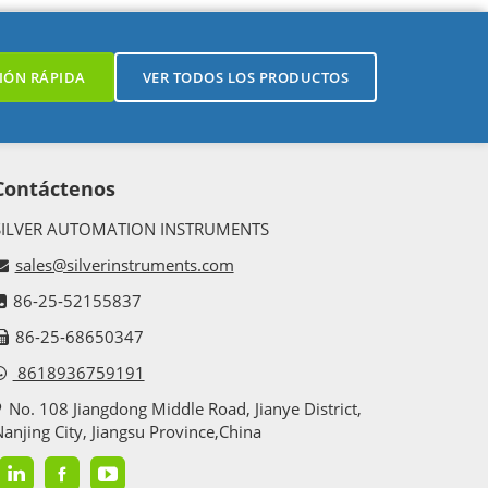
IÓN RÁPIDA
VER TODOS LOS PRODUCTOS
Contáctenos
SILVER AUTOMATION INSTRUMENTS
sales@silverinstruments.com
86-25-52155837
86-25-68650347
8618936759191
No. 108 Jiangdong Middle Road, Jianye District,
anjing City, Jiangsu Province,China