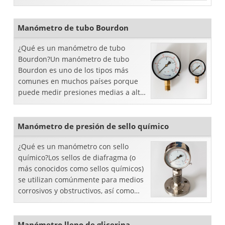
Manómetro de tubo Bourdon
¿Qué es un manómetro de tubo
Bourdon?Un manómetro de tubo
Bourdon es uno de los tipos más
comunes en muchos países porque
puede medir presiones medias a altas
sin ninguna complicación adicional...
Manómetro de presión de sello químico
¿Qué es un manómetro con sello
químico?Los sellos de diafragma (o
más conocidos como sellos químicos)
se utilizan comúnmente para medios
corrosivos y obstructivos, así como
para algunas medidas higiénicas en
las industrias de alimentos y
farmacéutica...
Manómetro lleno de glicerina