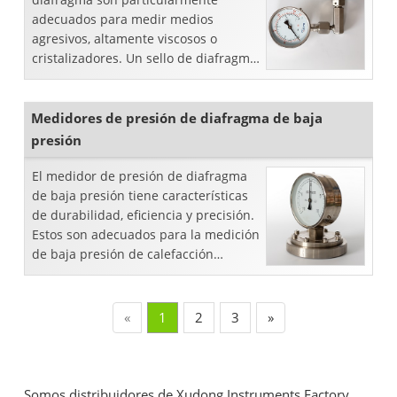
adecuados para medir medios
agresivos, altamente viscosos o
cristalizadores. Un sello de diafragma
protege los manómetros contra el
peligro de calor, viscosidad o
corrosión ...
Medidores de presión de diafragma de baja
presión
El medidor de presión de diafragma
de baja presión tiene características
de durabilidad, eficiencia y precisión.
Estos son adecuados para la medición
de baja presión de calefacción
comercial, medición de nivel,
distribución de gases, ...
«
1
2
3
»
Somos distribuidores de Xudong Instruments Factory