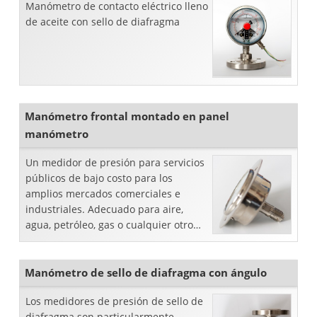
Manómetro de contacto eléctrico lleno
de aceite con sello de diafragma
Manómetro frontal montado en panel
manómetro
Un medidor de presión para servicios
públicos de bajo costo para los
amplios mercados comerciales e
industriales. Adecuado para aire,
agua, petróleo, gas o cualquier otro
medio que no sea corrosivo para los
sujetadores.Características: Panel
embridado fro
Manómetro de sello de diafragma con ángulo
Los medidores de presión de sello de
diafragma son particularmente