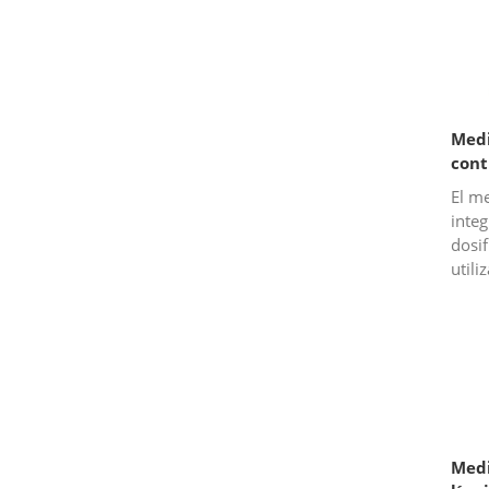
Medi
cont
El me
inte
dosif
utili
de fl
de lo
Medi