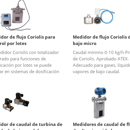
dor de flujo Coriolis para
Medidor de flujo Coriolis d
rol por lotes
bajo micro
didor Coriolis con totalizador
Caudal mínimo 0-10 kg/h Pr
grado para funciones de
de Coriolis. Aprobado ATEX.
icación por lotes se puede
Adecuado para gases, líquid
zar en sistemas de dosificación
vapores de bajo caudal.
uidos en industrias y mercados
tes; esta función puede ah...
dor de caudal de turbina de
Medidores de caudal de fl