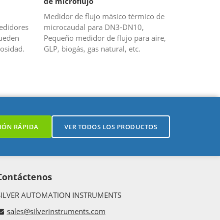
de microflujo
Medidor de flujo másico térmico de
edidores
microcaudal para DN3-DN10,
pueden
Pequeño medidor de flujo para aire,
cosidad.
GLP, biogás, gas natural, etc.
ts es un
...
IÓN RÁPIDA
VER TODOS LOS PRODUCTOS
Contáctenos
SILVER AUTOMATION INSTRUMENTS
sales@silverinstruments.com