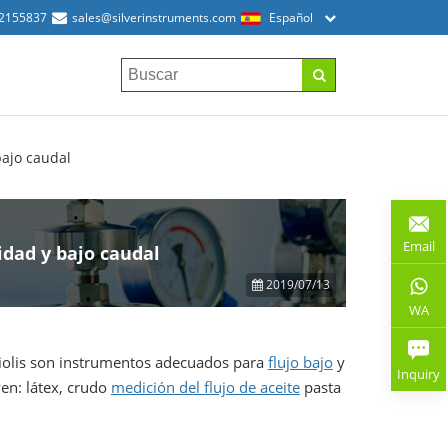
52155837
sales@silverinstruments.com
Español
bajo caudal
Email
idad y bajo caudal
2019/07/13
WA
riolis son instrumentos adecuados para
flujo bajo
y
Inquiry
yen: látex, crudo
medición del flujo de aceite
pasta