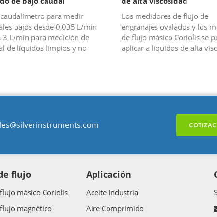
ido de bajo caudal
de alta viscosidad
-caudalímetro para medir
Los medidores de flujo de
ales bajos desde 0,035 L/min
engranajes ovalados y los m
a 3 L/min para medición de
de flujo másico Coriolis se 
l de líquidos limpios y no
aplicar a líquidos de alta vis
sivos.
Silver Automation Instrumen
proveedor de medidores de fl
les@silverinstruments.com
COTIZAC
e flujo
Aplicación
flujo másico Coriolis
Aceite Industrial
flujo magnético
Aire Comprimido