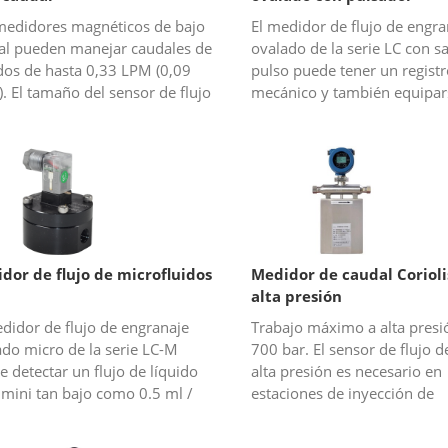
medidores magnéticos de bajo
El medidor de flujo de engra
al pueden manejar caudales de
ovalado de la serie LC con sa
idos de hasta 0,33 LPM (0,09
pulso puede tener un registr
 El tamaño del sensor de flujo
mecánico y también equipar
ético mini que podemos
un generador de impulsos p
er es de 1/8”, 1/4”, 3/8”, 1/2”,...
transferir señales de pulso p
otro...
dor de flujo de microfluidos
Medidor de caudal Corioli
alta presión
didor de flujo de engranaje
Trabajo máximo a alta presi
ado micro de la serie LC-M
700 bar. El sensor de flujo d
 detectar un flujo de líquido
alta presión es necesario en
 mini tan bajo como 0.5 ml /
estaciones de inyección de
 pero aún puede mantener una
productos químicos o de
sión tan alta como 0.5% FS. E...
abastecimiento de hidrógen