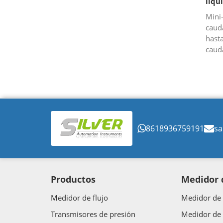
líqu
Mini
caud
hast
cauda
corro
8618936759191
sa
Productos
Medidor d
Medidor de flujo
Medidor de 
Transmisores de presión
Medidor de 