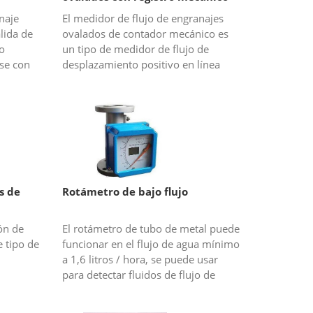
naje
El medidor de flujo de engranajes
lida de
ovalados de contador mecánico es
o
un tipo de medidor de flujo de
se con
desplazamiento positivo en línea
ara
donde la energía principal es
ara
imposible en el campo o el campo
solo s...
s de
Rotámetro de bajo flujo
ón de
El rotámetro de tubo de metal puede
e tipo de
funcionar en el flujo de agua mínimo
a 1,6 litros / hora, se puede usar
para detectar fluidos de flujo de
micro. El medidor de flujo de área
o.
variable de tubos metál...