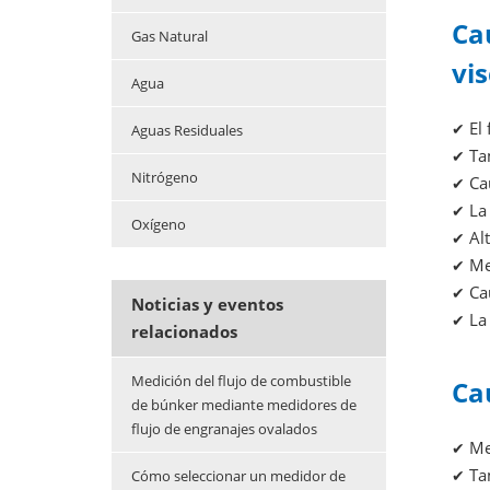
Ca
Gas Natural
vis
Agua
El 
✔
Aguas Residuales
Tam
✔
Nitrógeno
Cau
✔
La 
✔
Oxígeno
Alt
✔
Med
✔
Cau
✔
Noticias y eventos
La 
✔
relacionados
Medición del flujo de combustible
Ca
de búnker mediante medidores de
flujo de engranajes ovalados
Med
✔
Tam
Cómo seleccionar un medidor de
✔