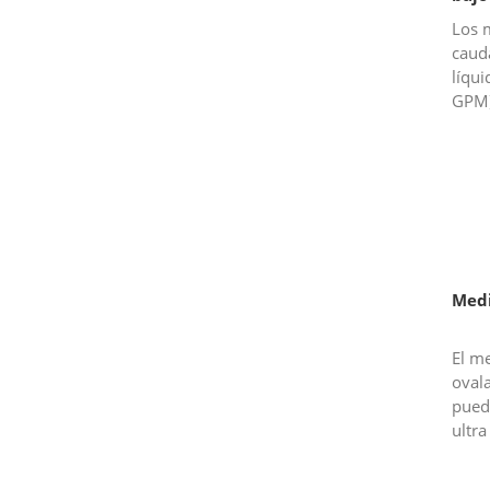
Los 
caud
líqu
GPM).
magn
ofrec
Medi
El me
oval
puede
ultra
min,
preci