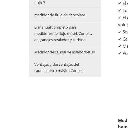
flujo？
El 
✔
Los
✔
medidor de flujo de chocolate
El 
✔
volu
El manual completo para
Se 
✔
medidores de flujo diésel: Coriolis,
Cau
✔
engranajes ovalados y turbina
Med
✔
Medidor de caudal de asfalto/betún
Pue
✔
Ventajas y desventajas del
caudalímetro másico Coriolis
Medi
bajo