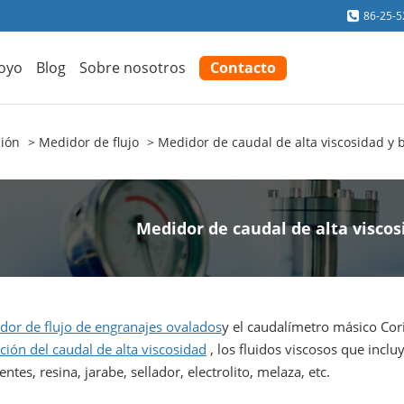
86-25-
oyo
Blog
Sobre nosotros
Contacto
ción
Medidor de flujo
Medidor de caudal de alta viscosidad y 
Medidor de caudal de alta viscos
dor de flujo de engranajes ovalados
y el caudalímetro másico Co
ión del caudal de alta viscosidad
, los fluidos viscosos que inclu
entes, resina, jarabe, sellador, electrolito, melaza, etc.