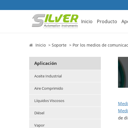
Inicio
Producto
Ap
Inicio
Soporte
Por los medios de comunica
Aplicación
Aceite Industrial
Aire Comprimido
Líquidos Viscosos
Medi
Medic
Diésel
de di
Vapor