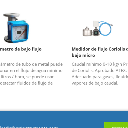
a opción perfecta para la
de temperatura y presión es
ión de flujo de gas o vapor
opción perfecta para flujo d
r satur...
vapor (vapo...
metro de bajo flujo
Medidor de flujo Coriolis d
bajo micro
otámetro de tubo de metal puede
Caudal mínimo 0-10 kg/h Pr
ionar en el flujo de agua mínimo
de Coriolis. Aprobado ATEX.
 litros / hora, se puede usar
Adecuado para gases, líquid
detectar fluidos de flujo de
vapores de bajo caudal.
. El medidor de flujo de área
ble de tubos metál...