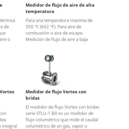
de
Medidor de flujo de aire de alta
temperatura
 térmica
Para una temperatura máxima de
re de
350 °C (662 °F). Para aire de
que
combustión o aire de escape.
aire o
Medición de flujo de aire a baja
ría o
presión. Para conductos o tuberías
 de...
cuadradas.
 Vortex
Medidor de flujo Vortex con
bridas
El medidor de flujo Vortex con bridas
 con
serie STLU-1-B0 es un medidor de
lea
flujo volumétrico que mide el caudal
integral
volumétrico de un gas, vapor o