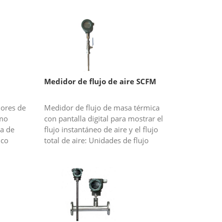
Medidor de flujo de aire SCFM
ores de
Medidor de flujo de masa térmica
omo
con pantalla digital para mostrar el
na de
flujo instantáneo de aire y el flujo
ico
total de aire: Unidades de flujo
 de
instantáneo disponibles: SCFM,
 costos
g/min, g/s, Kg/min, Kg/h, Nm3...