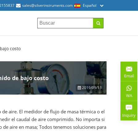
52155837
sales@silverinstruments.com
Español
bajo costo
Email
mido de bajo costo
2019/09/13
WA
de aire. El medidor de flujo de masa térmica o el
Inquiry
medir el caudal de aire comprimido. No importa si
jo de aire en masa; Todos tenemos soluciones para