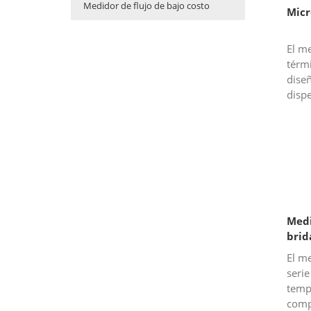
Medidor de flujo de bajo costo
Micr
El me
térm
diseñ
disp
méto
const
flujo
Medi
brid
El me
seri
temp
comp