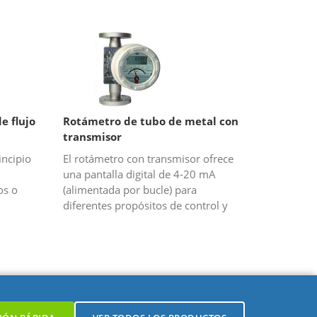
 una
líquido, el principio del vórtice
e gas o
Karman. Se utiliza principa...
e flujo
Rotámetro de tubo de metal con
transmisor
incipio
El rotámetro con transmisor ofrece
una pantalla digital de 4-20 mA
os o
(alimentada por bucle) para
diferentes propósitos de control y
monitores de campo. El rotámetro
de tubo metálico de la serie HH es
ad...