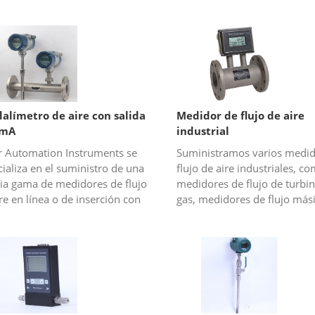
alímetro de aire con salida
Medidor de flujo de aire
0mA
industrial
er Automation Instruments se
Suministramos varios medid
ializa en el suministro de una
flujo de aire industriales, c
ia gama de medidores de flujo
medidores de flujo de turbi
re en línea o de inserción con
gas, medidores de flujo más
da analógica de 4-20 mA.
térmico, medidores de flujo
mos muchos tipos de
vórtice a diferentes precios,
dore...
y...