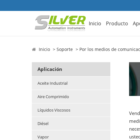
Inicio
Producto
Ap
Inicio
Soporte
Por los medios de comunica
Aplicación
Aceite Industrial
Aire Comprimido
Líquidos Viscosos
Vende
medid
Diésel
nece
usted
Vapor