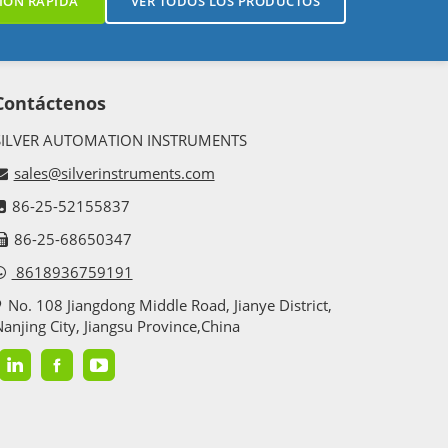
IÓN RÁPIDA
VER TODOS LOS PRODUCTOS
Contáctenos
SILVER AUTOMATION INSTRUMENTS
sales@silverinstruments.com
86-25-52155837
86-25-68650347
8618936759191
No. 108 Jiangdong Middle Road, Jianye District,
anjing City, Jiangsu Province,China