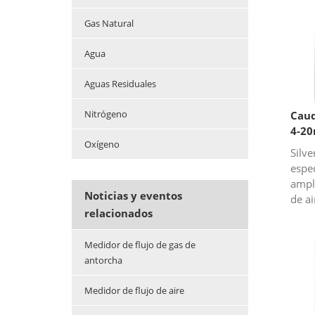
Gas Natural
Agua
Aguas Residuales
Nitrógeno
Caud
4-2
Oxígeno
Silv
espec
ampl
Noticias y eventos
de ai
relacionados
sali
Tene
Medidor de flujo de gas de
medi
antorcha
Medidor de flujo de aire