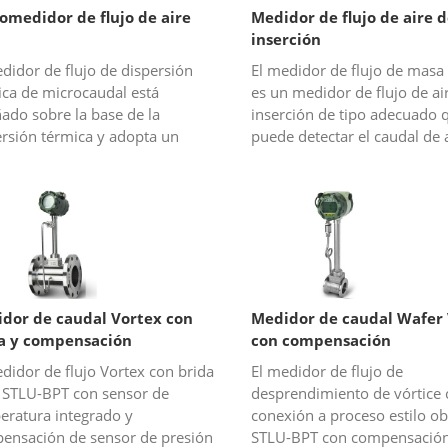
omedidor de flujo de aire
Medidor de flujo de aire 
inserción
didor de flujo de dispersión
El medidor de flujo de masa
ica de microcaudal está
es un medidor de flujo de ai
ado sobre la base de la
inserción de tipo adecuado 
ersión térmica y adopta un
puede detectar el caudal de 
do de temperatura diferencial
aire comprimido en una tube
ante para medir el aire a un
conducto cerrado. El medidor
 muy...
dor de caudal Vortex con
Medidor de caudal Wafer
a y compensación
con compensación
didor de flujo Vortex con brida
El medidor de flujo de
e STLU-BPT con sensor de
desprendimiento de vórtice
eratura integrado y
conexión a proceso estilo ob
ensación de sensor de presión
STLU-BPT con compensación 