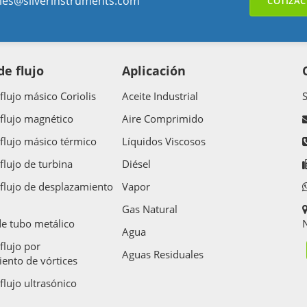
les@silverinstruments.com
COTIZAC
e flujo
Aplicación
flujo másico Coriolis
Aceite Industrial
flujo magnético
Aire Comprimido
flujo másico térmico
Líquidos Viscosos
flujo de turbina
Diésel
flujo de desplazamiento
Vapor
Gas Natural
e tubo metálico
N
Agua
flujo por
Aguas Residuales
ento de vórtices
flujo ultrasónico