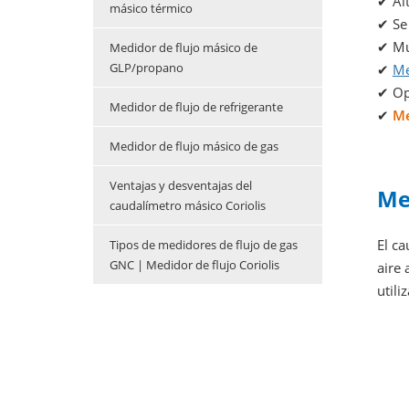
✔
Alt
másico térmico
✔
Se 
✔
Muy
Medidor de flujo másico de
GLP/propano
✔
Me
✔
Op
Medidor de flujo de refrigerante
✔
Me
Medidor de flujo másico de gas
Ventajas y desventajas del
Me
caudalímetro másico Coriolis
El ca
Tipos de medidores de flujo de gas
GNC | Medidor de flujo Coriolis
aire 
util