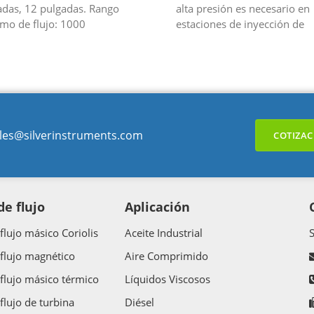
adas, 12 pulgadas. Rango
alta presión es necesario en
mo de flujo: 1000
estaciones de inyección de
ladas/hora. Opción con diseño
productos químicos o de
ta presión. Flujo másico directo
abastecimiento de hidrógen
tróleo...
les@silverinstruments.com
COTIZAC
e flujo
Aplicación
flujo másico Coriolis
Aceite Industrial
flujo magnético
Aire Comprimido
flujo másico térmico
Líquidos Viscosos
flujo de turbina
Diésel