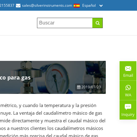
52155837
sales@silverinstruments.com
Español
Email
co para gas
2019/07/23
WA
métrico, y cuando la temperatura y la presión
inuye. La ventaja del caudalímetro másico de gas
Inquiry
 mide directamente y muestra el caudal másico del
mos a nuestros clientes los caudalímetros másicos
 medición más precisa del caudal másico de gas.