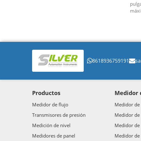
pulg
máxi
tone
de al
de pe
8618936759191
sa
Productos
Medidor d
Medidor de flujo
Medidor de 
Transmisores de presión
Medidor de 
Medición de nivel
Medidor de 
Medidores de panel
Medidor de 