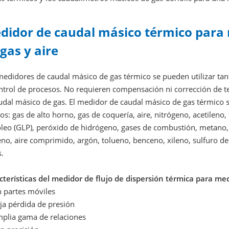
didor de caudal másico térmico para 
gas y aire
medidores de caudal másico de gas térmico se pueden utilizar tan
ontrol de procesos. No requieren compensación ni corrección de 
audal másico de gas.
El medidor de caudal másico de gas térmico se
s: gas de alto horno, gas de coquería, aire, nitrógeno, acetileno,
óleo (GLP), peróxido de hidrógeno, gases de combustión, metano, 
no, aire comprimido, argón, tolueno, benceno, xileno, sulfuro d
.
cterísticas del medidor de flujo de dispersión térmica para med
n partes móviles
a pérdida de presión
plia gama de relaciones