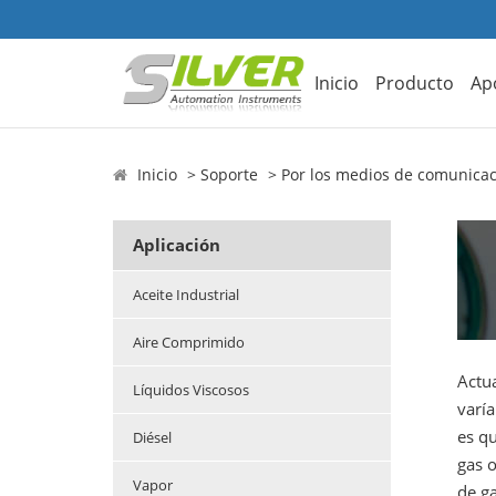
Inicio
Producto
Ap
Inicio
Soporte
Por los medios de comunica
Aplicación
Aceite Industrial
Aire Comprimido
Actu
Líquidos Viscosos
varía
es q
Diésel
gas o
Vapor
de ga