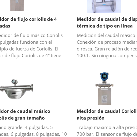
dor de flujo coriolis de 4
Medidor de caudal de dis
adas
térmica de tipo en línea
didor de flujo másico Coriolis
Medición del caudal másico 
 pulgadas funciona con el
Conexión de proceso median
ipio de fuerza de Coriolis. El
o rosca. Gran relación de re
r de flujo Coriolis de 4” tiene
100:1. Sin ninguna compens
amaño relativamente grande y el
temperatura y prensa.
or de flujo es realm...
dor de caudal másico
Medidor de caudal Corioli
olis de gran tamaño
alta presión
ño grande: 4 pulgadas, 5
Trabajo máximo a alta presi
adas, 6 pulgadas, 8 pulgadas, 10
700 bar. El sensor de flujo d