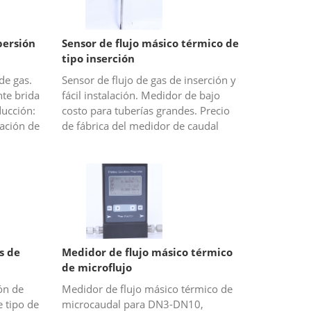
persión
Sensor de flujo másico térmico de
tipo inserción
de gas.
Sensor de flujo de gas de inserción y
te brida
fácil instalación. Medidor de bajo
ducción:
costo para tuberías grandes. Precio
ación de
de fábrica del medidor de caudal
másico térmico Para tuberías
grandes o conductos rectangul...
s de
Medidor de flujo másico térmico
de microflujo
ón de
Medidor de flujo másico térmico de
e tipo de
microcaudal para DN3-DN10,