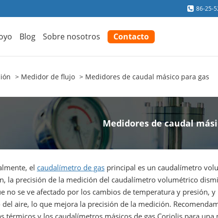
86-25-
oyo
Blog
Sobre nosotros
Contacto
ción
Medidor de flujo
Medidores de caudal másico para gas
Medidores de caudal mási
almente, el
caudalímetro de gas
principal es un caudalímetro volu
n, la precisión de la medición del caudalímetro volumétrico dism
ue no se ve afectado por los cambios de temperatura y presión, y
 del aire, lo que mejora la precisión de la medición. Recomenda
s térmicos y los caudalímetros másicos de gas Coriolis para una