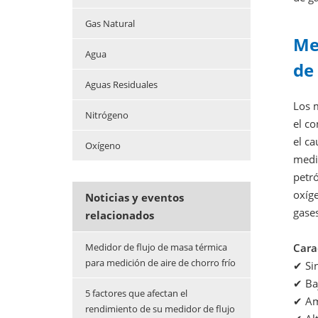
Gas Natural
Me
Agua
de 
Aguas Residuales
Los 
Nitrógeno
el c
el c
Oxígeno
medio
petr
oxíge
Noticias y eventos
gases
relacionados
Cara
Medidor de flujo de masa térmica
para medición de aire de chorro frío
✔ Si
✔
Baj
5 factores que afectan el
✔
Am
rendimiento de su medidor de flujo