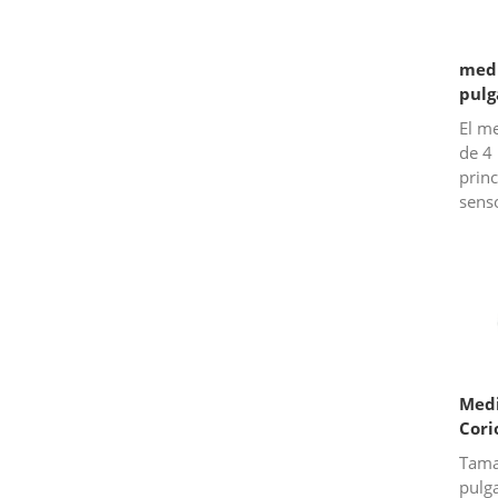
medi
pulg
El me
de 4
princ
senso
un t
medid
Medi
Cori
Tama
pulg