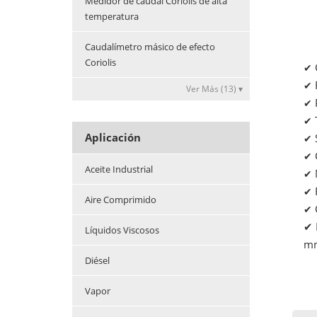
Medidor de caudal Coriolis de alta
temperatura
Caudalímetro másico de efecto
Coriolis
✔
✔
Ver Más (13) ▾
✔
✔
Aplicación
✔
✔
Aceite Industrial
✔
✔
Aire Comprimido
✔
✔ 
Líquidos Viscosos
m
Diésel
Vapor