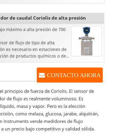
es de pulso para otros fines de
ol del proceso. Este medidor de
i
dor de caudal Coriolis de alta presión
ajo máximo a alta presión de 700
nsor de flujo de tipo de alta
ón es necesario en estaciones de
cción de productos químicos o de
tecimiento de hidrógeno.
CONTACTO AHORA
l principio de fuerza de Coriolis. El sensor de
dor de flujo es realmente voluminoso. Es
íquido, masa y vapor. Pero es la elección
ecisión, como melaza, glucosa, jarabe, alquitrán,
ion Instruments vende medidores de flujo
 a un precio bajo competitivo y calidad sólida.