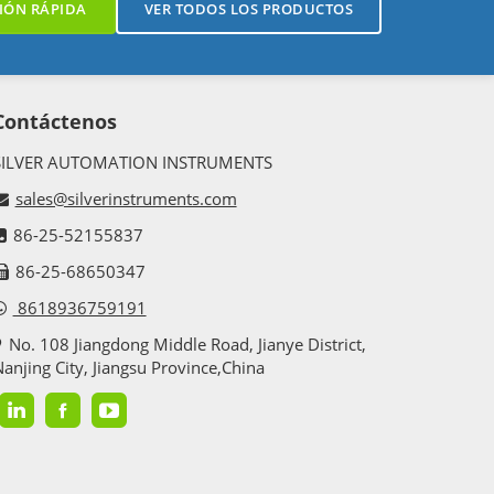
IÓN RÁPIDA
VER TODOS LOS PRODUCTOS
Contáctenos
SILVER AUTOMATION INSTRUMENTS
sales@silverinstruments.com
86-25-52155837
86-25-68650347
8618936759191
No. 108 Jiangdong Middle Road, Jianye District,
anjing City, Jiangsu Province,China