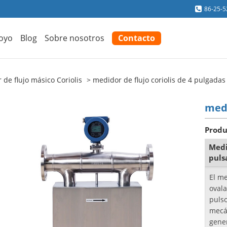
86-25-
oyo
Blog
Sobre nosotros
Contacto
de flujo másico Coriolis
medidor de flujo coriolis de 4 pulgadas
medi
Produ
Medi
puls
El me
ovala
puls
mecá
gene