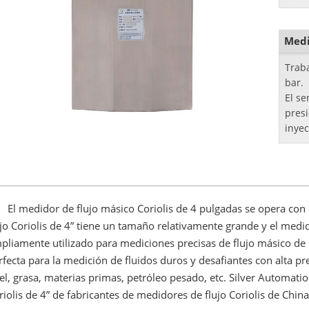
señal
contr
flujo 
Medi
Trab
bar.
El se
presi
inye
abas
El medidor de flujo másico Coriolis de 4 pulgadas se opera con e
ujo Coriolis de 4” tiene un tamaño relativamente grande y el medi
pliamente utilizado para mediciones precisas de flujo másico de l
rfecta para la medición de fluidos duros y desafiantes con alta pr
el, grasa, materias primas, petróleo pesado, etc. Silver Automat
riolis de 4” de fabricantes de medidores de flujo Coriolis de China