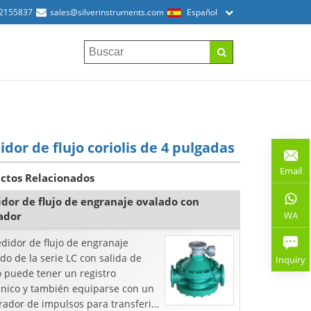
52155837
sales@silverinstruments.com
Español
dor de flujo coriolis de 4 pulgadas
Email
ctos Relacionados
dor de flujo de engranaje ovalado con
WA
ador
didor de flujo de engranaje
do de la serie LC con salida de
Inquiry
o puede tener un registro
nico y también equiparse con un
rador de impulsos para transferir