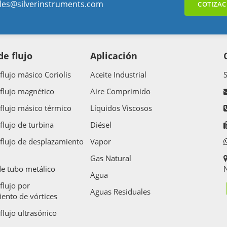
les@silverinstruments.com
COTIZAC
e flujo
Aplicación
flujo másico Coriolis
Aceite Industrial
flujo magnético
Aire Comprimido
flujo másico térmico
Líquidos Viscosos
flujo de turbina
Diésel
flujo de desplazamiento
Vapor
Gas Natural
e tubo metálico
N
Agua
flujo por
Aguas Residuales
ento de vórtices
flujo ultrasónico