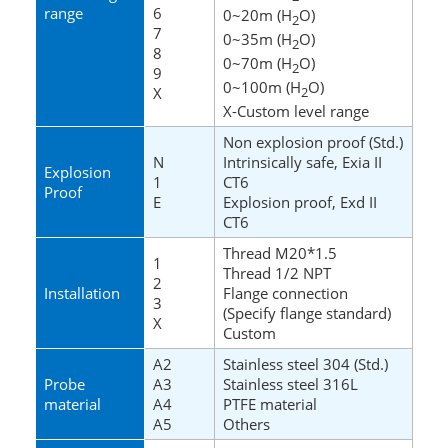
range
6
0~20m
(H
O)
2
7
0~35m
(H
O)
2
8
0~70m
(H
O)
2
9
0~100m
(H
O)
X
2
X-Custom level range
Non explosion proof (Std.)
N
Intrinsically safe,
Exia II
Explosion
1
CT6
Proof
E
Explosion proof,
Exd II
CT6
Thread M20*1.5
1
Thread 1/2 NPT
2
Installation
Flange connection
3
(Specify flange standard)
X
Custom
A2
Stainless steel 304 (Std.)
Probe
A3
Stainless steel 316L
material
A4
PTFE material
A5
Others