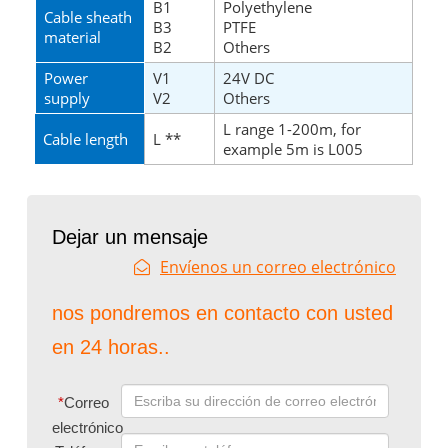
B1
Polyethylene
Cable sheath
B3
PTFE
material
B2
Others
Power
V1
24V DC
supply
V2
Others
L range 1-200m, for
Cable length
L **
example 5m is L005
Dejar un mensaje
Envíenos un correo electrónico
nos pondremos en contacto con usted
en 24 horas..
*
Correo
electrónico