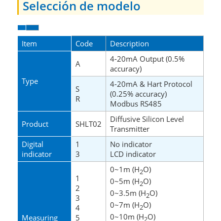
Selección de modelo
Item
Code
Description
4-20mA Output (0.5%
A
accuracy)
Type
4-20mA & Hart Protocol
S
(0.25% accuracy)
R
Modbus RS485
Diffusive Silicon Level
Product
SHLT02
Transmitter
Digital
1
No indicator
indicator
3
LCD indicator
0~1m
(H
O)
2
1
0~5m
(H
O)
2
2
0~3.5m
(H
O)
2
3
0~7m
(H
O)
4
2
0~10m
(H
O)
Measuring
5
2