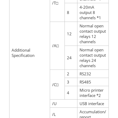
/T□
4-20mA
8
output 8
channels *1
Normal open
contact output
12
relays 12
channels
/A□
Normal open
Additional
contact output
Specification
24
relays 24
channels
2
RS232
3
RS485
/C□
Micro printer
4
interface *2
/U
USB interface
Accumulation/
/L
report