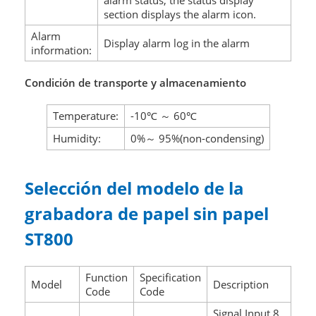
alarm status; the status display
section displays the alarm icon.
Alarm
Display alarm log in the alarm
information:
Condición de transporte y almacenamiento
Temperature:
-10℃ ～ 60℃
Humidity:
0%～ 95%(non-condensing)
Selección del modelo de la
grabadora de papel sin papel
ST800
Function
Specification
Model
Description
Code
Code
Signal Input 8