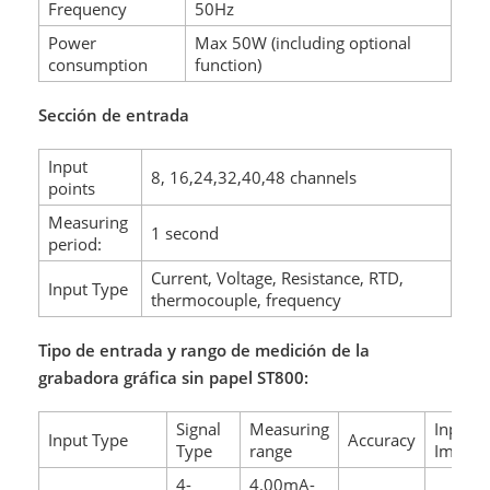
Frequency
50Hz
Power
Max 50W (including optional
consumption
function)
Sección de entrada
Input
8, 16,24,32,40,48 channels
points
Measuring
1 second
period:
Current, Voltage, Resistance, RTD,
Input Type
thermocouple, frequency
Tipo de entrada y rango de medición de la
grabadora gráfica sin papel ST800:
Signal
Measuring
Input
Input Type
Accuracy
Type
range
Impeda
4-
4.00mA-