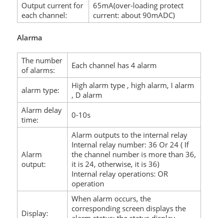
Output current for
65mA(over-loading protect
each channel:
current: about 90mADC)
Alarma
The number
Each channel has 4 alarm
of alarms:
High alarm type , high alarm, I alarm
alarm type:
, D alarm
Alarm delay
0-10s
time:
Alarm outputs to the internal relay
Internal relay number: 36 Or 24 ( If
Alarm
the channel number is more than 36,
output:
it is 24, otherwise, it is 36)
Internal relay operations: OR
operation
When alarm occurs, the
corresponding screen displays the
Display: