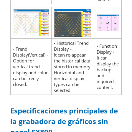
- Historical Trend
- Function
- Trend
Display -
Display -
Display(Vertical) -
It can re-appear
It can
Option for
the historical data
display the
vertical trend
stored in memory.
backup
display and color
Horizontal and
and
can be freely
vertical display
inquired
closed.
types can be
content.
selected.
Especificaciones principales de
la grabadora de gráficos sin
papel SX800