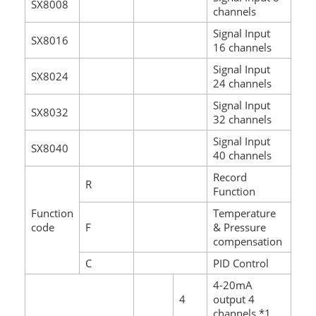
SX8008
channels
Signal Input
SX8016
16 channels
Signal Input
SX8024
24 channels
Signal Input
SX8032
32 channels
Signal Input
SX8040
40 channels
Record
R
Function
Function
Temperature
code
F
& Pressure
compensation
C
PID Control
4-20mA
4
output 4
channels *1