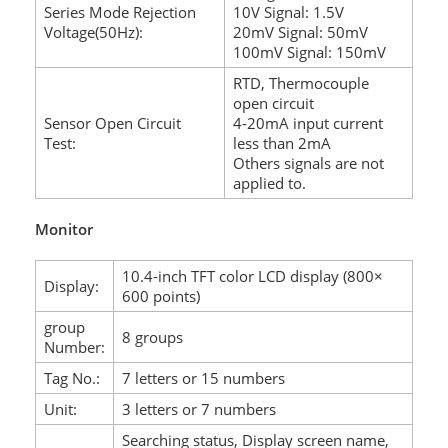
Series Mode Rejection
10V Signal: 1.5V
Voltage(50Hz):
20mV Signal: 50mV
100mV Signal: 150mV
RTD, Thermocouple
open circuit
Sensor Open Circuit
4-20mA input current
Test:
less than 2mA
Others signals are not
applied to.
Monitor
10.4-inch TFT color LCD display (800×
Display:
600 points)
group
8 groups
Number:
Tag No.:
7 letters or 15 numbers
Unit:
3 letters or 7 numbers
Searching status, Display screen name,