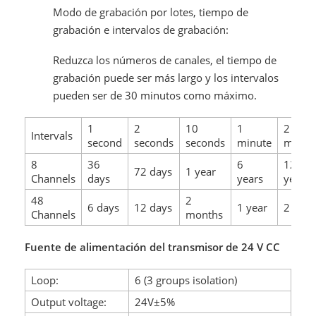
Modo de grabación por lotes, tiempo de
grabación e intervalos de grabación:
Reduzca los números de canales, el tiempo de
grabación puede ser más largo y los intervalos
pueden ser de 30 minutos como máximo.
1
2
10
1
2
Intervals
second
seconds
seconds
minute
minut
8
36
6
12
72 days
1 year
Channels
days
years
years
48
2
6 days
12 days
1 year
2 year
Channels
months
Fuente de alimentación del transmisor de 24 V CC
Loop:
6 (3 groups isolation)
Output voltage:
24V±5%