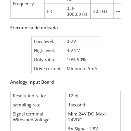
Frequency
0.0-
FR
±0.1Hz
---
3000.0 Hz
Frecuencia de entrada
Low level:
0-2V
High level:
4-24 V
Duty ratio:
10%-90%
Drive current:
Minimum:5mA
Analogy Input Board
Resolution ratio:
12 bit
sampling rate:
1second
Signal terminal
Min:-24V DC, Max:
Withstand Voltage:
24VDC
5V Signal: 1.5V