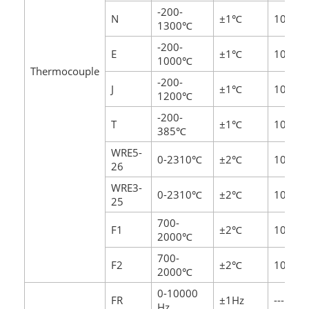
-200-
N
±1℃
10MΩ
1300℃
-200-
E
±1℃
10MΩ
1000℃
Thermocouple
-200-
J
±1℃
10MΩ
1200℃
-200-
T
±1℃
10MΩ
385℃
WRE5-
0-2310℃
±2℃
10MΩ
26
WRE3-
0-2310℃
±2℃
10MΩ
25
700-
F1
±2℃
10MΩ
2000℃
700-
F2
±2℃
10MΩ
2000℃
0-10000
FR
±1Hz
---
Hz