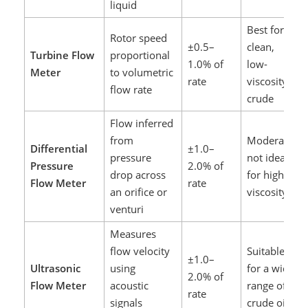
liquid
Best for
Rotor speed
±0.5–
clean,
Turbine Flow
proportional
1.0% of
low-
Meter
to volumetric
rate
viscosity
flow rate
crude
Flow inferred
from
Moderate,
Differential
±1.0–
pressure
not ideal
Pressure
2.0% of
drop across
for high
Flow Meter
rate
an orifice or
viscosity
venturi
Measures
flow velocity
Suitable
±1.0–
Ultrasonic
using
for a wide
2.0% of
Flow Meter
acoustic
range of
rate
signals
crude oils