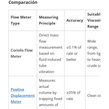
Comparación
Suitable
Flow Meter
Measuring
Accuracy
Viscosity
Type
Principle
Range
Direct mass
flow
Wide
measurement
±0.1% of
range,
Coriolis Flow
based on
rate or
from light
Meter
fluid-induced
better
to heavy
tube
crude oil
vibration
Measures
actual
Positive
volume by
±05% of
Displacement
Clean oils
trapping fixed
rate
Meter
amounts of