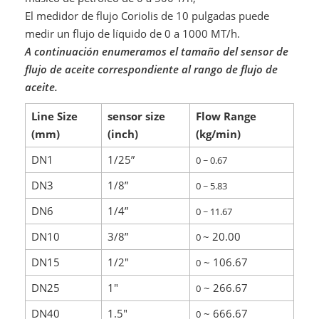
El medidor de flujo Coriolis de 10 pulgadas puede
medir un flujo de líquido de 0 a 1000 MT/h.
A continuación enumeramos el tamaño del sensor de
flujo de aceite correspondiente al rango de flujo de
aceite.
Line Size
sensor size
Flow Range
(mm)
(inch)
(kg/min)
DN1
1/25”
0 ~ 0.67
DN3
1/8”
0 ~ 5.83
DN6
1/4”
0 ~ 11.67
DN10
3/8”
~ 20.00
0
DN15
1/2"
~ 106.67
0
DN25
1"
~ 266.67
0
DN40
1.5"
~ 666.67
0