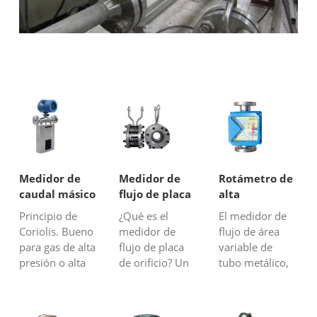
Medidor de
Medidor de
Rotámetro de
caudal másico
flujo de placa
alta
de gas
de orificio
temperatura
Principio de
¿Qué es el
El medidor de
Coriolis. Bueno
medidor de
flujo de área
para gas de alta
flujo de placa
variable de
presión o alta
de orificio? Un
tubo metálico,
densidad.
medidor de
o rotámetro, es
Medición
flujo de placa
un instrumento
directa del
de orificio es un
de medición de