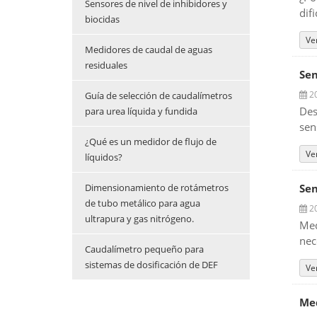
Sensores de nivel de inhibidores y
dif
biocidas
Ve
Medidores de caudal de aguas
residuales
Sen
20
Guía de selección de caudalímetros
Des
para urea líquida y fundida
sen
¿Qué es un medidor de flujo de
Ve
líquidos?
Dimensionamiento de rotámetros
Sen
de tubo metálico para agua
20
ultrapura y gas nitrógeno.
Med
nec
Caudalímetro pequeño para
sistemas de dosificación de DEF
Ve
Med