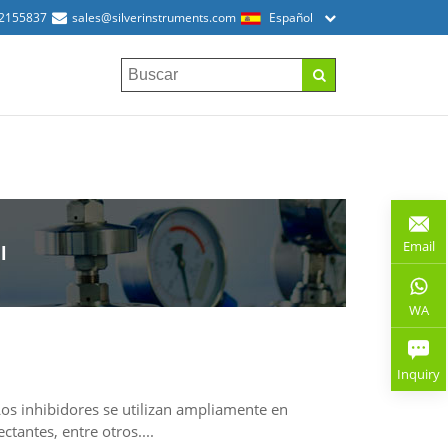
52155837
sales@silverinstruments.com
Español
Email
l
WA
Inquiry
Los inhibidores se utilizan ampliamente en
tantes, entre otros....