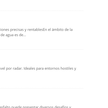
ciones precisas y rentablesEn el ámbito de la
 de agua es de...
el por radar. Ideales para entornos hostiles y
e asfalto puede presentar diversos desafíos y