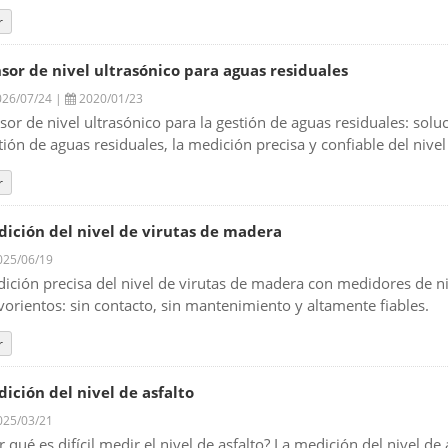
r
sor de nivel ultrasónico para aguas residuales
26/07/24 |
2020/01/23
sor de nivel ultrasónico para la gestión de aguas residuales: solu
tión de aguas residuales, la medición precisa y confiable del nivel
r
ición del nivel de virutas de madera
25/06/19
ición precisa del nivel de virutas de madera con medidores de niv
vorientos: sin contacto, sin mantenimiento y altamente fiables.
r
ición del nivel de asfalto
25/03/21
r qué es difícil medir el nivel de asfalto? La medición del nivel d