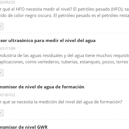
22/02/23
r qué el HFO necesita medir el nivel? El petróleo pesado (HFO),
uido de color negro oscuro. El petróleo pesado es el petróleo rest
r
sor ultrasónico para medir el nivel del agua
21/11/09
industria de las aguas residuales y del agua tiene muchos requisi
aplicaciones, como vertederos, tuberías, estanques, pozos, torres 
r
nsmisor de nivel de agua de formación
21/07/22
r qué se necesita la medición del nivel del agua de formación?
r
nsmisor de nivel GWR