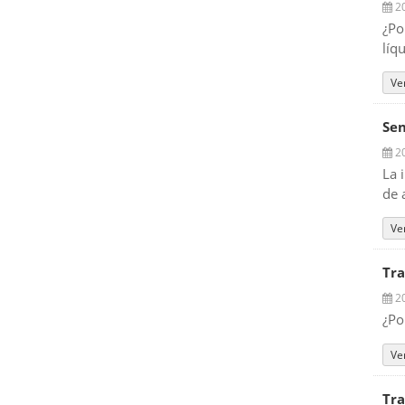
20
¿Po
líq
Ve
Sen
20
La 
de 
Ve
Tra
20
¿Po
Ve
Tra