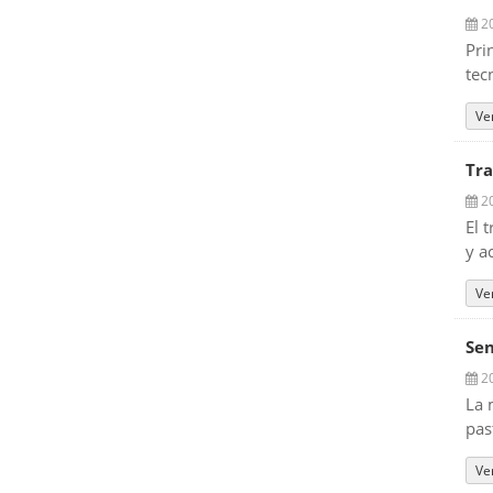
20
Pri
tec
Ve
Tra
20
El 
y a
Ve
Sen
20
La 
pas
Ve