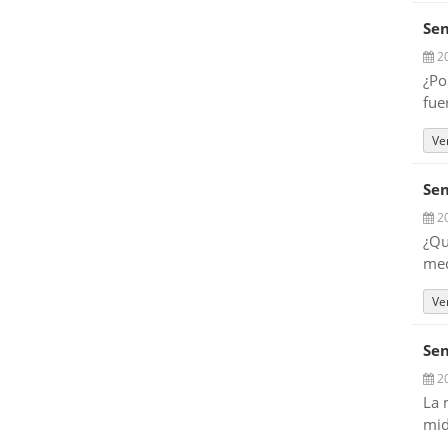
Sen
20
¿Po
fue
Ve
Sen
20
¿Qu
med
Ve
Sen
20
La 
mid