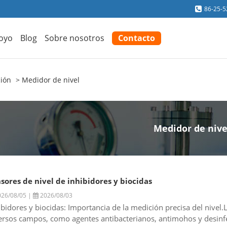
86-25-
oyo
Blog
Sobre nosotros
Contacto
ción
Medidor de nivel
Medidor de nive
sores de nivel de inhibidores y biocidas
26/08/05 |
2026/08/03
ibidores y biocidas: Importancia de la medición precisa del nivel.
ersos campos, como agentes antibacterianos, antimohos y desinfec