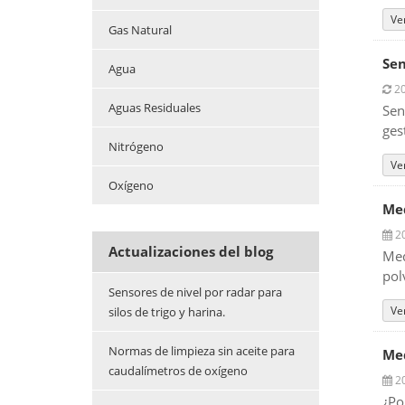
Ve
Gas Natural
Sen
Agua
20
Aguas Residuales
Sen
ges
Nitrógeno
Ve
Oxígeno
Med
20
Actualizaciones del blog
Med
pol
Sensores de nivel por radar para
Ve
silos de trigo y harina.
Normas de limpieza sin aceite para
Med
caudalímetros de oxígeno
20
¿Po