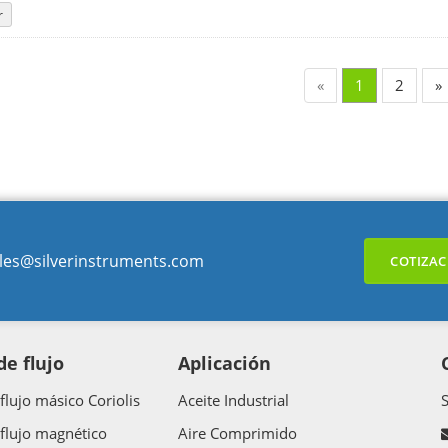
r
«
1
2
»
les@silverinstruments.com
COTIZAC
e flujo
Aplicación
flujo másico Coriolis
Aceite Industrial
flujo magnético
Aire Comprimido