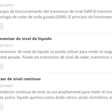
21/07/07
ncipio de funcionamiento del transmisor de nivel GWR El transmiso
nología de radar de onda guiada (GWR). El principio de funcionami
r
nsmisor de nivel de líquido
21/05/11
transmisor de nivel de líquido se puede utilizar para medir el rang
ceite pesado. Puede ser transmisor de nivel de radar, transmisor de
r
sor de nivel continuo
21/04/07
medición continua de nivel se usa ampliamente para medir el nivel
ta, polvo, líquido químico como ácido nítrico, ácido clorhídrico, áci
r