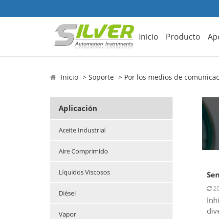
Inicio
Producto
Ap
Inicio
Soporte
Por los medios de comunica
Aplicación
Aceite Industrial
Aire Comprimido
Líquidos Viscosos
Sen
20
Diésel
Inh
div
Vapor