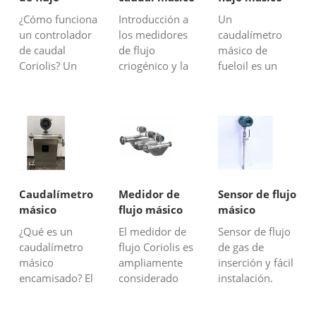
Coriolis
de nitrógeno
de fueloil
¿Cómo funciona
Introducción a
Un
líquido
un controlador
los medidores
caudalímetro
de caudal
de flujo
másico de
Coriolis? Un
criogénico y la
fueloil es un
controlador de
medición del
tipo de
caudal Coriolis
flujo másico de
caudalímetro
es una
nitrógeno
diseñado
herramienta
líquido¿Por qué
específicamente
sofisticada para
es necesario un
para medir el
la gestión de
medidor de
caudal másico
fluidos.
flujo criogénico
de fueloil en
Combina las
para la
una tubería o
Caudalímetro
Medidor de
Sensor de flujo
capacidades de
medición del
sistema de
másico
flujo másico
másico
un
flujo másico de
proceso. El
encamisado
líquido:
térmico de
¿Qué es un
El medidor de
Sensor de flujo
caudalímetro
nitrógeno...
caudalímetro
medidor de
tipo inserción
caudalímetro
flujo Coriolis es
de gas de
Coriolis con l...
Coriolis es un
flujo Coriolis
másico
ampliamente
inserción y fácil
tipo de...
encamisado? El
considerado
instalación.
caudalímetro
como el
Medidor de
másico
medidor de
bajo costo para