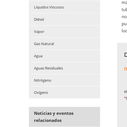
má
Líquidos Viscosos
tu
no
Diésel
pu
lo
Vapor
Gas Natural
D
Agua
Aguas Residuales
n
Nitrógeno
e
Oxígeno
*
Noticias y eventos
relacionados