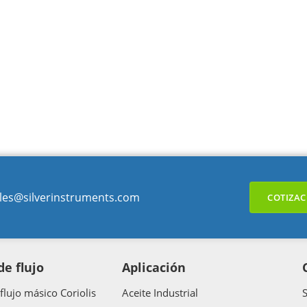
les@silverinstruments.com
COTIZAC
e flujo
Aplicación
flujo másico Coriolis
Aceite Industrial