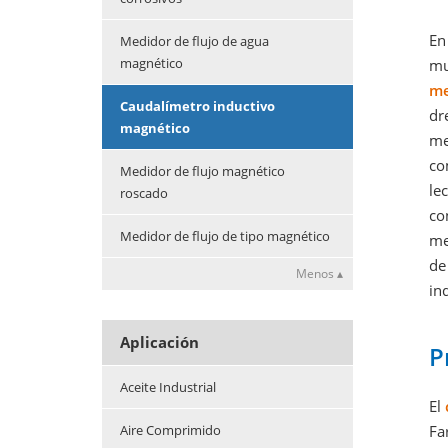
En
Medidor de flujo de agua
magnético
mu
me
Caudalímetro inductivo
dr
magnético
me
co
Medidor de flujo magnético
le
roscado
co
Medidor de flujo de tipo magnético
me
de
Menos ▴
in
Aplicación
P
Aceite Industrial
El
Aire Comprimido
Fa