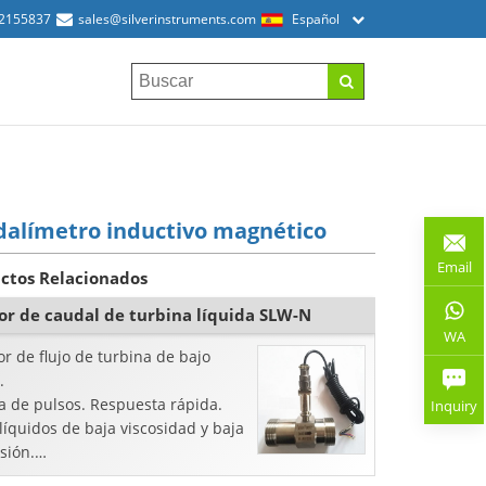
52155837
sales@silverinstruments.com
Español
alímetro inductivo magnético
Email
ctos Relacionados
or de caudal de turbina líquida SLW-N
WA
r de flujo de turbina de bajo
.
a de pulsos. Respuesta rápida.
Inquiry
líquidos de baja viscosidad y baja
sión.
el agua, el diésel y el alcohol.