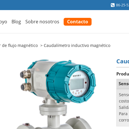
86-25-
oyo
Blog
Sobre nosotros
Contacto
 de flujo magnético
Caudalímetro inductivo magnético
Caud
Produ
Sens
Senso
costo
Salid
Para
corro
Como 