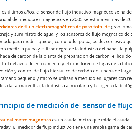
 los últimos años, el sensor de flujo inductivo magnético se ha d
ndial de medidores magnéticos en 2005 se estima en más de 200
didores de flujo electromagnéticos de paso total de
gran tamañ
enaje y suministro de agua, y los sensores de flujo magnético de
nudo para medir líquidos, como lodo, pulpa, ácido, corrosivo que e
mo medir la pulpa y el licor negro de la industria del papel, la pul
chada de carbón de la planta de preparación de carbón, el líquido 
ntrol del agua de enfriamiento y el monitoreo de fugas de la tobera
dición y control de flujo hidráulico de carbón de tubería de larg
 tamaño pequeño y micro se utilizan a menudo en lugares con requ
dustria farmacéutica, la industria alimentaria y la ingeniería biológ
rincipio de medición del sensor de flu
caudalímetro magnético
es un caudalímetro que mide el caudal 
raday. El medidor de flujo inductivo tiene una amplia gama de cau