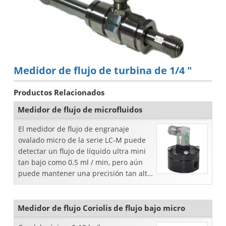
Medidor de flujo de turbina de 1/4 "
Productos Relacionados
Medidor de flujo de microfluidos
El medidor de flujo de engranaje
ovalado micro de la serie LC-M puede
detectar un flujo de líquido ultra mini
tan bajo como 0.5 ml / min, pero aún
puede mantener una precisión tan alta
como 0.5% FS. Es una especie de
medidor de flujo de desplazamiento
pos
Medidor de flujo Coriolis de flujo bajo micro