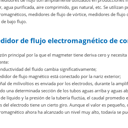
edidores de flujo son ampliamente utilizados en producciones ind
, agua purificada, aire comprimido, gas natural, etc. Se utilizan
romagnéticos, medidores de flujo de vórtice, medidores de flujo d
 de bajo flujo.
didor de flujo electromagnético de cor
zón principal por la que el magmeter tiene deriva cero y necesita 
ente:
nductividad del fluido cambia significativamente;
didor de flujo magnético está conectado por la nariz exterior;
ñal de milivoltios es enviada por los electrodos, durante la ampli
do una determinada sección de los tubos aguas arriba y aguas aba
 de líquido y la presión de la tubería fluctúa, el caudal promedio e
s del electrodo tiene un cierto giro. Aunque el valor es pequeño,
romagnético ahora ha alcanzado un nivel muy alto, todavía se pue