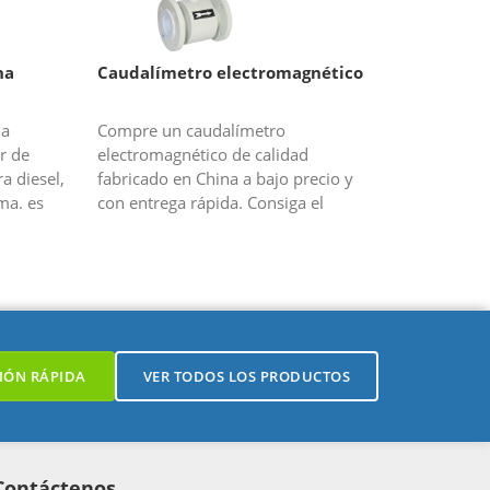
na
Caudalímetro electromagnético
na
Compre un caudalímetro
r de
electromagnético de calidad
ra diesel,
fabricado en China a bajo precio y
ma. es
con entrega rápida. Consiga el
a
caudalímetro magnético ahora en
SILVER AUTOMATION
INSTRUMENTS.
IÓN RÁPIDA
VER TODOS LOS PRODUCTOS
Contáctenos