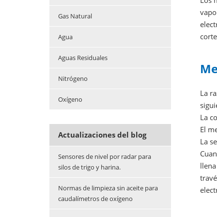
Los m
vapor
Gas Natural
elect
corte
Agua
Aguas Residuales
Me
Nitrógeno
La ra
Oxígeno
sigui
La co
El me
Actualizaciones del blog
La se
Cuan
Sensores de nivel por radar para
llena
silos de trigo y harina.
travé
Normas de limpieza sin aceite para
elect
caudalímetros de oxígeno