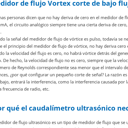
idor de flujo Vortex corte de bajo flu
as personas dicen que no hay deriva de cero en el medidor de fluj
mA, el circuito analógico siempre tiene una cierta deriva de cero
.
o la señal del medidor de flujo de vórtice es pulso, todavía se n
 el principio del medidor de flujo de vórtice, no hay deriva cero 
o la velocidad del flujo es cero, no habrá vórtice detrás del gene
. De hecho, la velocidad de flujo no es cero, siempre que la veloci
mero de Reynolds correspondiente sea menor que el intervalo de f
nces, ¿por qué configurar un pequeño corte de señal? La razón e
ajo, entrará la interferencia, como la interferencia causada por la
a frecuencia de radio, etc.
or qué el caudalímetro ultrasónico nec
edidor de flujo ultrasónico es un tipo de medidor de flujo que s