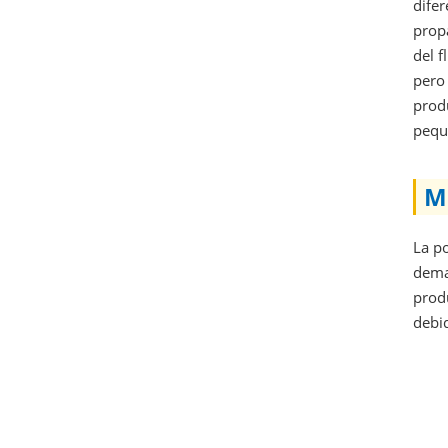
difer
propa
del f
pero 
produ
peque
M
La po
demas
produ
debid