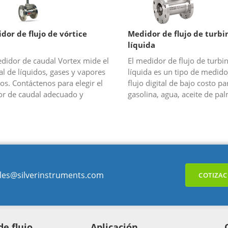
dor de flujo de vórtice
Medidor de flujo de turbi
líquida
edidor de caudal Vortex mide el
El medidor de flujo de turbi
l de líquidos, gases y vapores
líquida es un tipo de medido
os. Contáctenos para elegir el
flujo digital de bajo costo pa
or de caudal adecuado y
gasolina, agua, aceite de pal
ner un presupuesto competitivo.
para líquidos limpios, de baj
viscosidad y no corrosivos.
les@silverinstruments.com
COTIZAC
e flujo
Aplicación