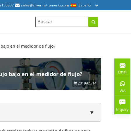
52155837
sales@silverinstruments.com
Español
bajo en el medidor de flujo?
Email
jo bajo en el medidor de flujo?
2019/05/14
WA
Inquiry
▼