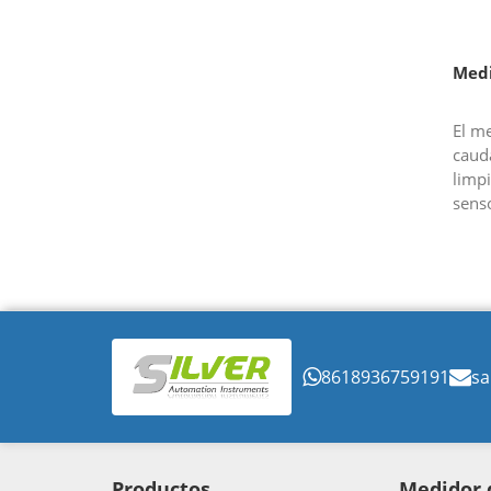
Medi
El m
cauda
limpi
sens
obte
8618936759191
sa
Productos
Medidor d