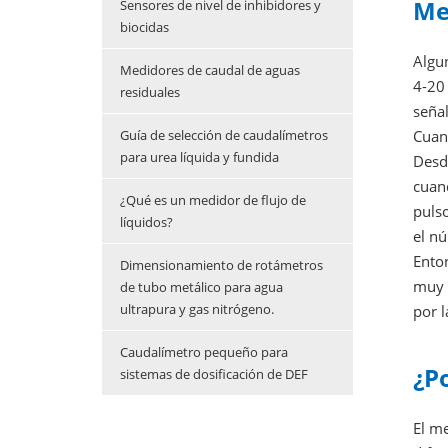
Med
Sensores de nivel de inhibidores y
biocidas
Algun
Medidores de caudal de aguas
4-20 
residuales
señal
Cuand
Guía de selección de caudalímetros
para urea líquida y fundida
Desde
cuand
¿Qué es un medidor de flujo de
pulso
líquidos?
el nú
Ento
Dimensionamiento de rotámetros
muy b
de tubo metálico para agua
ultrapura y gas nitrógeno.
por l
Caudalímetro pequeño para
¿P
sistemas de dosificación de DEF
El m