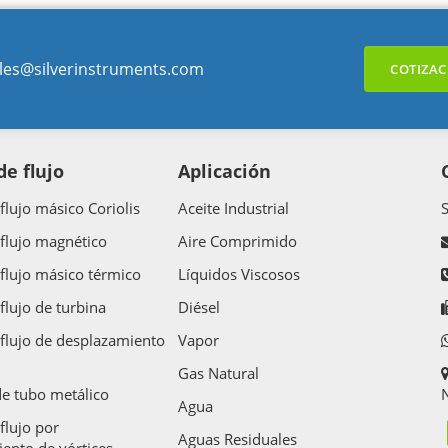
les@silverinstruments.com
COTIZAC
e flujo
Aplicación
flujo másico Coriolis
Aceite Industrial
flujo magnético
Aire Comprimido
flujo másico térmico
Líquidos Viscosos
flujo de turbina
Diésel
flujo de desplazamiento
Vapor
Gas Natural
e tubo metálico
N
Agua
flujo por
Aguas Residuales