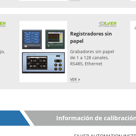
Registradores sin
papel
jo,
Grabadores sin papel
s
de 1 a 128 canales,
RS485, Ethernet
VER
Información de calibració