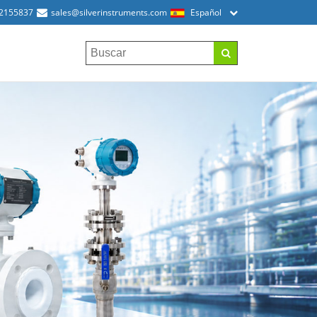
52155837
sales@silverinstruments.com
Español