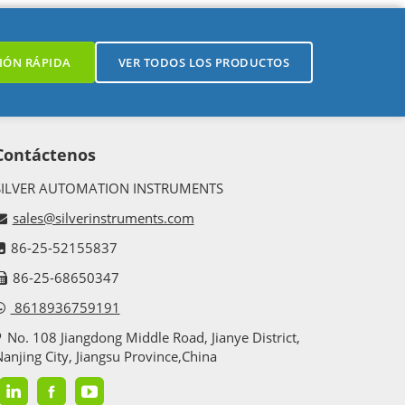
IÓN RÁPIDA
VER TODOS LOS PRODUCTOS
Contáctenos
SILVER AUTOMATION INSTRUMENTS
sales@silverinstruments.com
86-25-52155837
86-25-68650347
8618936759191
No. 108 Jiangdong Middle Road, Jianye District,
anjing City, Jiangsu Province,China