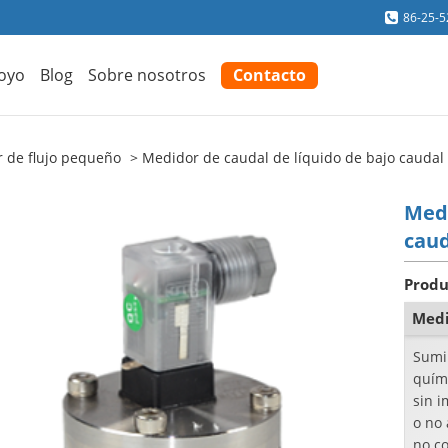
86-25-
oyo
Blog
Sobre nosotros
Contacto
 de flujo pequeño
Medidor de caudal de líquido de bajo caudal
Medi
cau
Produ
Medi
Sumi
quím
sin i
o no 
no c