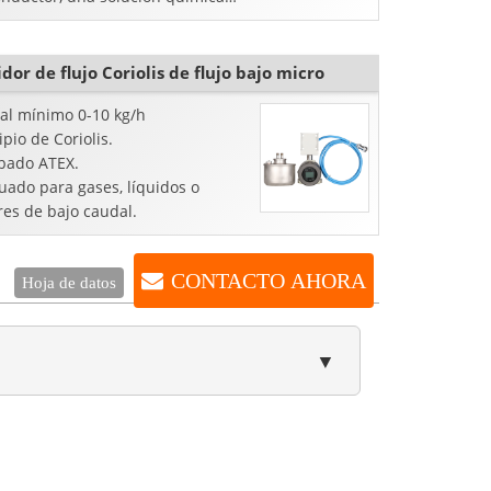
sa o no viscosa, todos te...
dor de flujo Coriolis de flujo bajo micro
al mínimo 0-10 kg/h
ipio de Coriolis.
bado ATEX.
uado para gases, líquidos o
res de bajo caudal.
CONTACTO AHORA
Hoja de datos
▼