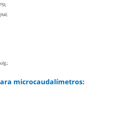
SI;
tal;
ulg.;
 para microcaudalímetros: