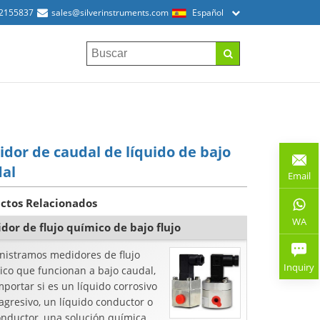
52155837
sales@silverinstruments.com
Español
dor de caudal de líquido de bajo
dal
Email
ctos Relacionados
WA
dor de flujo químico de bajo flujo
nistramos medidores de flujo
Inquiry
ico que funcionan a bajo caudal,
mportar si es un líquido corrosivo
agresivo, un líquido conductor o
onductor, una solución química