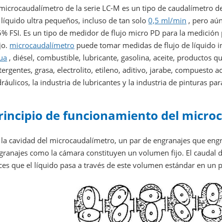
 microcaudalímetro de la serie LC-M es un tipo de caudalímetro d
 líquido ultra pequeños, incluso de tan solo
0,5 ml/min
, pero aú
5% FSI. Es un tipo de medidor de flujo micro PD para la medición p
jo.
microcaudalímetro
puede tomar medidas de flujo de líquido 
ua
, diésel, combustible, lubricante, gasolina, aceite, productos 
tergentes, grasa, electrolito, etileno, aditivo, jarabe, compuesto a
dráulicos, la industria de lubricantes y la industria de pinturas pa
rincipio de funcionamiento del micro
 la cavidad del microcaudalímetro, un par de engranajes que engr
granajes como la cámara constituyen un volumen fijo. El caudal 
ces que el líquido pasa a través de este volumen estándar en un