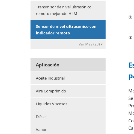
Transmisor de nivel ultrasónico
remoto mejorado HLM
②
Sensor de nivel ultrasónico con
indicador remoto
③
Ver Más (23) ▾
E
Aplicación
p
Aceite Industrial
Mo
Aire Comprimido
Se
Líquidos Viscosos
Pr
Mo
Diésel
Co
Ca
Vapor