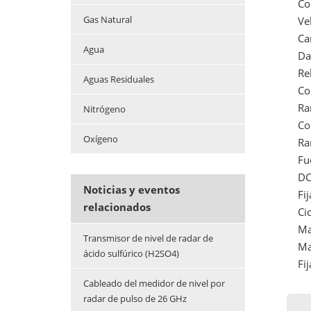
Co
Gas Natural
Ve
Ca
Agua
Da
Re
Aguas Residuales
Co
Ra
Nitrógeno
Co
Oxígeno
Ra
Fu
DC
Noticias y eventos
Fi
relacionados
Ci
Ma
Transmisor de nivel de radar de
Ma
ácido sulfúrico (H2SO4)
Fij
Cableado del medidor de nivel por
radar de pulso de 26 GHz