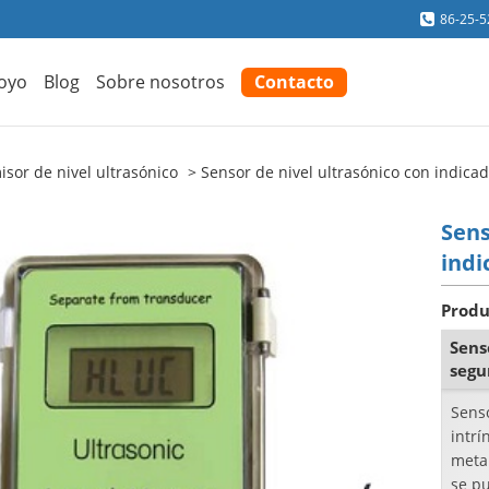
86-25-
oyo
Blog
Sobre nosotros
Contacto
isor de nivel ultrasónico
Sensor de nivel ultrasónico con indica
Sens
indi
Produ
Sens
segu
Senso
intr
metal
se pu