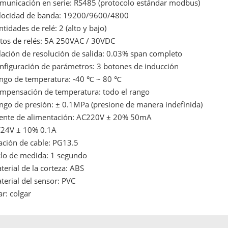
municación en serie: RS485 (protocolo estándar modbus)
locidad de banda: 19200/9600/4800
ntidades de relé: 2 (alto y bajo)
tos de relés: 5A 250VAC / 30VDC
lación de resolución de salida: 0.03% span completo
nfiguración de parámetros: 3 botones de inducción
ngo de temperatura: -40 ℃ ~ 80 ℃
mpensación de temperatura: todo el rango
ngo de presión: ± 0.1MPa (presione de manera indefinida)
ente de alimentación: AC220V ± 20% 50mA
24V ± 10% 0.1A
jación de cable: PG13.5
clo de medida: 1 segundo
terial de la corteza: ABS
terial del sensor: PVC
ar: colgar