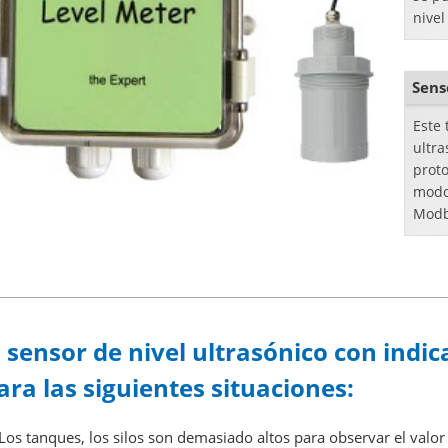
nivel
medic
tanqu
Sens
Este 
ultra
prot
modo
Modb
l sensor de nivel ultrasónico con ind
ara las siguientes situaciones:
Los
tanques, los silos son demasiado altos para observar el valor d