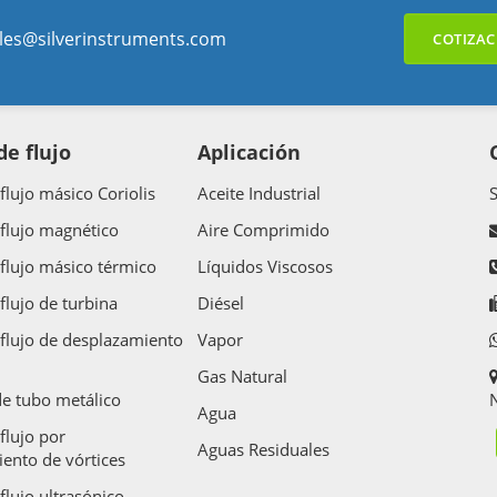
les@silverinstruments.com
COTIZAC
e flujo
Aplicación
flujo másico Coriolis
Aceite Industrial
flujo magnético
Aire Comprimido
flujo másico térmico
Líquidos Viscosos
flujo de turbina
Diésel
flujo de desplazamiento
Vapor
Gas Natural
e tubo metálico
N
Agua
flujo por
Aguas Residuales
ento de vórtices
flujo ultrasónico