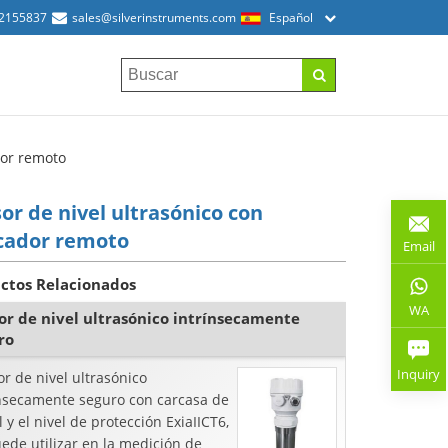
52155837
sales@silverinstruments.com
Español
dor remoto
or de nivel ultrasónico con
cador remoto
Email
ctos Relacionados
WA
or de nivel ultrasónico intrínsecamente
ro
Inquiry
r de nivel ultrasónico
ínsecamente seguro con carcasa de
 y el nivel de protección ExiaIICT6,
ede utilizar en la medición de