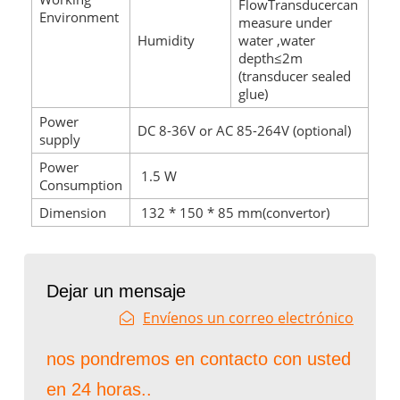
FlowTransducercan
Environment
measure under
Humidity
water ,water
depth≤2m
(transducer sealed
glue)
Power
DC 8-36V or AC 85-264V (optional)
supply
Power
1.5 W
Consumption
Dimension
132 * 150 * 85 mm(convertor)
Dejar un mensaje
Envíenos un correo electrónico
nos pondremos en contacto con usted
en 24 horas..