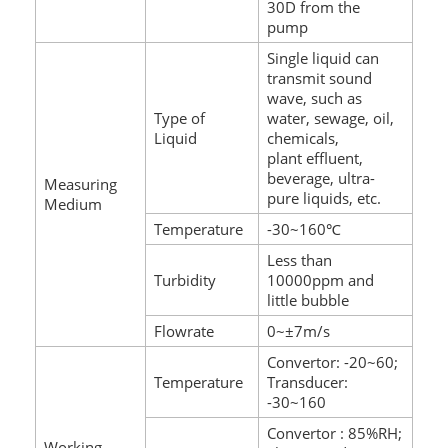
30D from the
pump
Single liquid can
transmit sound
wave, such as
Type of
water, sewage, oil,
Liquid
chemicals,
plant effluent,
beverage, ultra-
Measuring
pure liquids, etc.
Medium
Temperature
-30~160℃
Less than
Turbidity
10000ppm and
little bubble
Flowrate
0~±7m/s
Convertor: -20~60;
Temperature
Transducer:
-30~160
Convertor : 85%RH;
Working