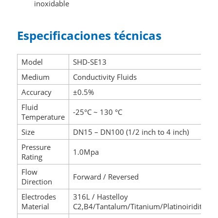
inoxidable
Especificaciones técnicas
Model
SHD-SE13
Medium
Conductivity Fluids
Accuracy
±0.5%
Fluid
-25°C ~ 130 °C
Temperature
Size
DN15 – DN100 (1/2 inch to 4 inch)
Pressure
1.0Mpa
Rating
Flow
Forward / Reversed
Direction
Electrodes
316L / Hastelloy
Material
C2,B4/Tantalum/Titanium/Platinoiridita/ot