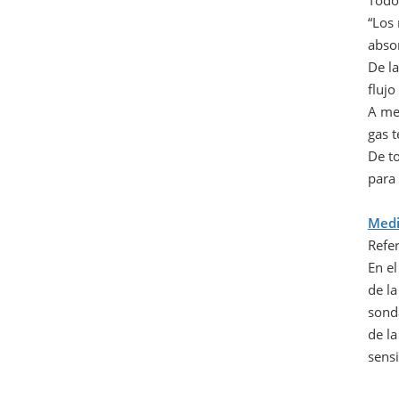
Todo
“Los 
abso
De l
flujo
A me
gas t
De t
para 
Medi
Refe
En el
de la
sonda
de l
sens