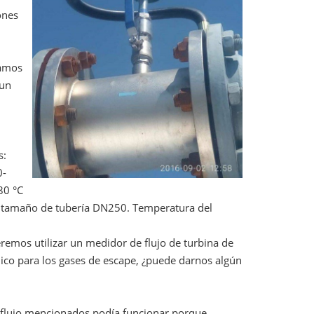
ones
eamos
 un
s:
0-
80 °C
, tamaño de tubería DN250. Temperatura del
emos utilizar un medidor de flujo de turbina de
mico para los gases de escape, ¿puede darnos algún
e flujo mencionados podía funcionar porque