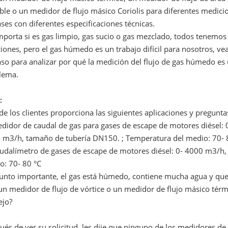
ble o un medidor de flujo másico Coriolis para diferentes medici
ses con diferentes especificaciones técnicas.
mporta si es gas limpio, gas sucio o gas mezclado, todos tenemos
iones, pero el gas húmedo es un trabajo difícil para nosotros, v
so para analizar por qué la medición del flujo de gas húmedo es
lema.
:
e los clientes proporciona las siguientes aplicaciones y pregunta
didor de caudal de gas para gases de escape de motores diésel: 
 m3/h, tamaño de tubería DN150. ; Temperatura del medio: 70- 
audalímetro de gases de escape de motores diésel: 0- 4000 m3/h
o: 70- 80 °C
unto importante, el gas está húmedo, contiene mucha agua y quer
un medidor de flujo de vórtice o un medidor de flujo másico tér
ejo?
ués de ver su solicitud, les dije que ninguno de los medidores d