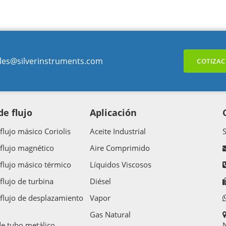
les@silverinstruments.com
COTIZAC
e flujo
Aplicación
flujo másico Coriolis
Aceite Industrial
flujo magnético
Aire Comprimido
flujo másico térmico
Líquidos Viscosos
flujo de turbina
Diésel
flujo de desplazamiento
Vapor
Gas Natural
e tubo metálico
N