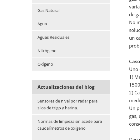
varia
Gas Natural
de ga
No i
Agua
soluc
Aguas Residuales
un ca
prob
Nitrógeno
Caso
Oxígeno
Uno d
1) Me
1500
Actualizaciones del blog
2) C
medi
Sensores de nivel por radar para
silos de trigo y harina.
Un p
gas, 
Normas de limpieza sin aceite para
cons
caudalímetros de oxígeno
Desp