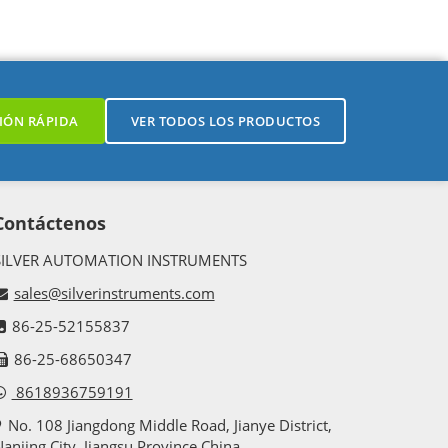
IÓN RÁPIDA
VER TODOS LOS PRODUCTOS
Contáctenos
SILVER AUTOMATION INSTRUMENTS
sales@silverinstruments.com
86-25-52155837
86-25-68650347
8618936759191
No. 108 Jiangdong Middle Road, Jianye District,
anjing City, Jiangsu Province,China