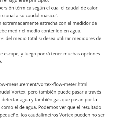
el siguiente principio:
rsión térmica según el cual el caudal de calor
cional a su caudal másico”.
ión extremadamente estrecha con el medidor de
debe medir el medio contenido en agua.
 del medio total si desea utilizar medidores de
e escape, y luego podrá tener muchas opciones
.
/flow-measurement/vortex-flow-meter.html
caudal Vortex, pero también puede pasar a través
e detectar agua y también gas que pasan por la
as como el de agua. Podemos ver que el resultado
s pequeño; los caudalímetros Vortex pueden no ser