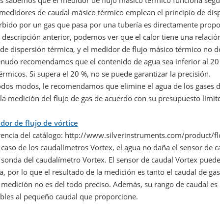
s sabemos que el medidor de flujo másico térmico funciona según 
medidores de caudal másico térmico emplean el principio de dispe
rbido por un gas que pasa por una tubería es directamente propor
a descripción anterior, podemos ver que el calor tiene una relac
 de dispersión térmica, y el medidor de flujo másico térmico no 
nudo recomendamos que el contenido de agua sea inferior al 20 %
érmicos. Si supera el 20 %, no se puede garantizar la precisión.
odos modos, le recomendamos que elimine el agua de los gases d
la medición del flujo de gas de acuerdo con su presupuesto límite
dor de flujo de vórtice
rencia del catálogo: http://www.silverinstruments.com/product
 caso de los caudalímetros Vortex, el agua no daña el sensor de 
 sonda del caudalímetro Vortex. El sensor de caudal Vortex pued
, por lo que el resultado de la medición es tanto el caudal de g
a medición no es del todo preciso. Además, su rango de caudal e
ibles al pequeño caudal que proporcione.