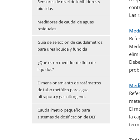
Sensores de nivel de inhibidores y
cont
biocidas
Las r
Medidores de caudal de aguas
residuales
Medi
Refe
Guía de selección de caudalímetros
Medid
para urea líquida y fundida
elimi
Debe 
¿Qué es un medidor de flujo de
líquidos?
prob
Dimensionamiento de rotámetros
Medi
de tubo metálico para agua
Refe
ultrapura y gas nitrógeno.
mete
El m
Caudalímetro pequeño para
la ca
sistemas de dosificación de DEF
térmi