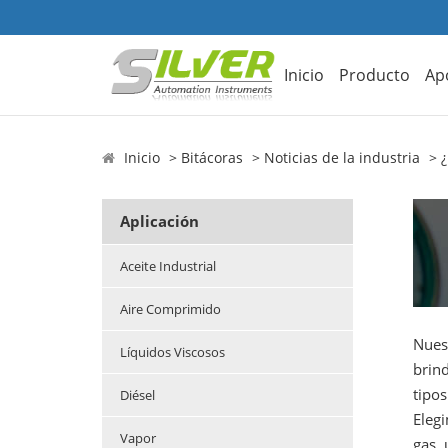
Inicio
Producto
Ap
Inicio
Bitácoras
Noticias de la industria
¿
Aplicación
Aceite Industrial
Aire Comprimido
Nuest
Líquidos Viscosos
brin
tipos
Diésel
Elegi
Vapor
gas, 