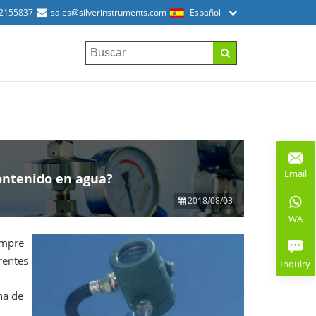
52155837
sales@silverinstruments.com
Español
Email
contenido en agua?
2018/08/03
WA
empre
rentes
Inquiry
na de