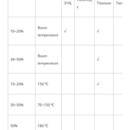
316L
Titanium
Tantalu
c
Room
10~20%
√
√
temperature
Room
34~50%
√
temperature
10~20%
150
√
℃
30~50%
70~150
℃
50%
180
℃