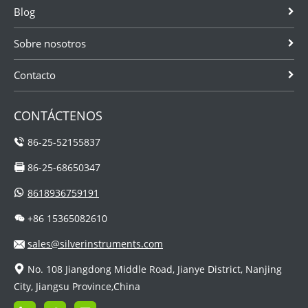
Blog
agua o
caudalímetros
de...
Sobre nosotros
Contacto
CONTÁCTENOS
86-25-52155837
86-25-68650347
8618936759191
+86 15365082610
sales@silverinstruments.com
No. 108 Jiangdong Middle Road, Jianye District, Nanjing
City, Jiangsu Province,China