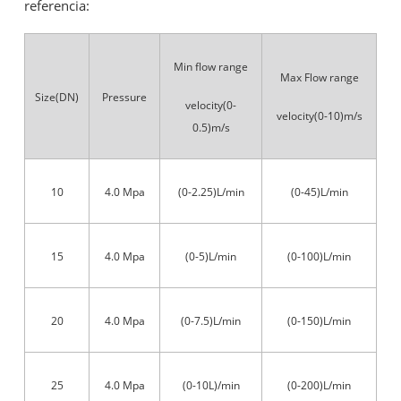
referencia:
Min flow range
Max Flow range
Size(DN)
Pressure
velocity(0-
velocity(0-10)m/s
0.5)m/s
10
4.0 Mpa
(0-2.25)L/min
(0-45)L/min
15
4.0 Mpa
(0-5)L/min
(0-100)L/min
20
4.0 Mpa
(0-7.5)L/min
(0-150)L/min
25
4.0 Mpa
(0-10L)/min
(0-200)L/min