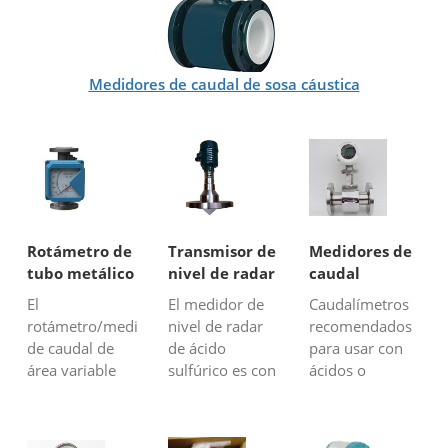
Medidores de caudal de sosa cáustica
Rotámetro de
Transmisor de
Medidores de
tubo metálico
nivel de radar
caudal
para líquidos
de ácido
resistentes a
El
El medidor de
Caudalímetros
corrosivos
sulfúrico
los ácidos
rotámetro/medidor
nivel de radar
recomendados
(H2SO4)
de caudal de
de ácido
para usar con
área variable
sulfúrico es con
ácidos o
con tubo
material de
líquidos
metálico
partes húmedas
químicamente
revestido de
de PTFE (teflón)
agresivos. Silver