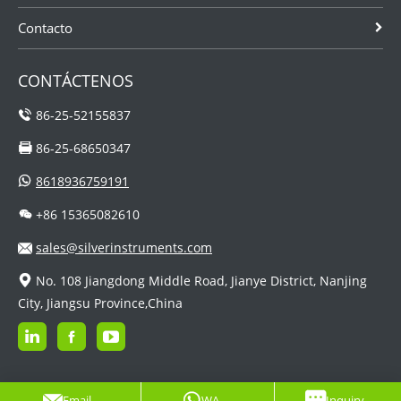
Contacto
CONTÁCTENOS
86-25-52155837
86-25-68650347
8618936759191
+86 15365082610
sales@silverinstruments.com
No. 108 Jiangdong Middle Road, Jianye District, Nanjing
City, Jiangsu Province,China
Email
WA
Inquiry