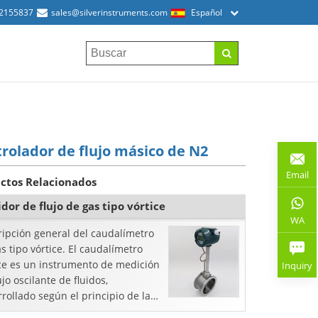
52155837
sales@silverinstruments.com
Español
rolador de flujo másico de N2
Email
ctos Relacionados
dor de flujo de gas tipo vórtice
WA
ripción general del caudalímetro
s tipo vórtice. El caudalímetro
ice es un instrumento de medición
Inquiry
ujo oscilante de fluidos,
rollado según el principio de la
e de vórtices de Kaman". El