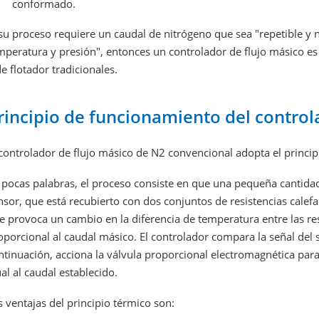
conformado.
 su proceso requiere un caudal de nitrógeno que sea "repetible y 
mperatura y presión", entonces un controlador de flujo másico e
de flotador tradicionales.
rincipio de funcionamiento del control
 controlador de flujo másico de N2 convencional adopta el principi
 pocas palabras, el proceso consiste en que una pequeña cantidad 
nsor, que está recubierto con dos conjuntos de resistencias calefa
e provoca un cambio en la diferencia de temperatura entre las res
oporcional al caudal másico. El controlador compara la señal del s
ntinuación, acciona la válvula proporcional electromagnética para 
ual al caudal establecido.
s ventajas del principio térmico son: