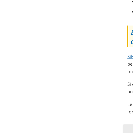
Si
pe
me
Si
un
Le
fo