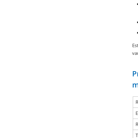
Es
va
P
m
R
E
R
T