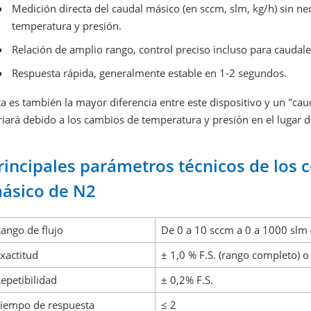
Medición directa del caudal másico (en sccm, slm, kg/h) sin n
temperatura y presión.
Relación de amplio rango, control preciso incluso para caudal
Respuesta rápida, generalmente estable en 1-2 segundos.
ta es también la mayor diferencia entre este dispositivo y un "ca
riará debido a los cambios de temperatura y presión en el lugar d
rincipales parámetros técnicos de los c
ásico de N2
ango de flujo
De 0 a 10 sccm a 0 a 1000 slm 
xactitud
± 1,0 % F.S. (rango completo) o 
epetibilidad
± 0,2% F.S.
iempo de respuesta
≤ 2