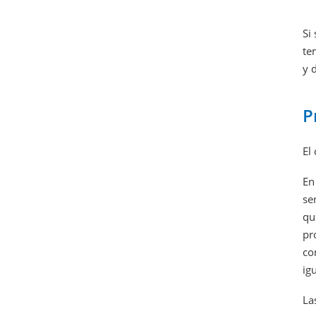
Si
te
y 
P
El
En
se
qu
pr
co
ig
La