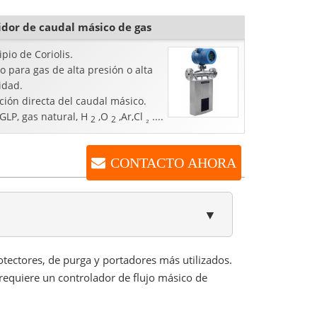
ado "camino de vórtice
dor de caudal másico de gas
ipio de Coriolis.
 para gas de alta presión o alta
idad.
ión directa del caudal másico.
GLP, gas natural, H
,O
,Ar,Cl
....
2
2
₂
CONTACTO AHORA
▼
otectores, de purga y portadores más utilizados.
 requiere un controlador de flujo másico de