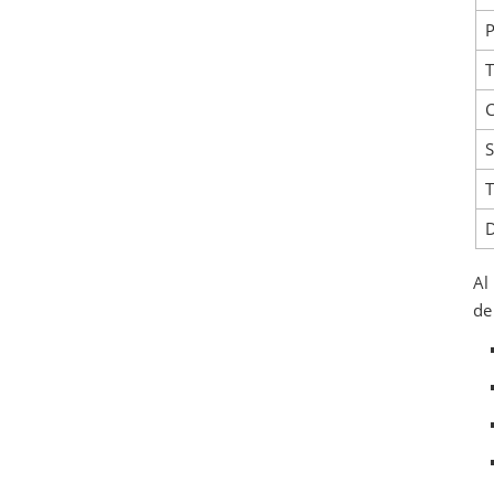
P
T
C
S
T
D
Al
de