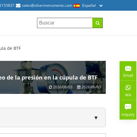
52155837
sales@silverinstruments.com
Español
ula de BTF
Email
o de la presión en la cúpula de BTF
2026/06/03
2026/06/03
WA
Inquiry
▼