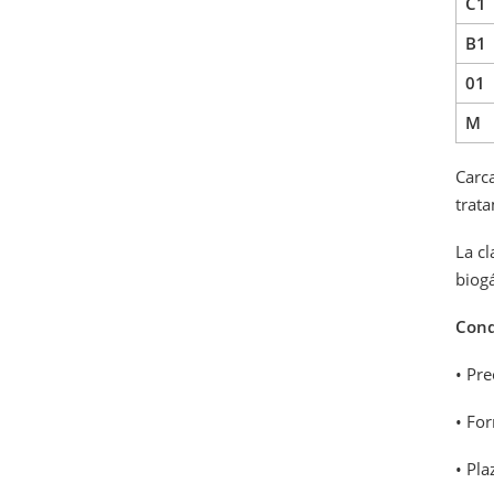
C1
B1
01
M
Carca
trata
La cl
biogá
Cond
• Pr
• Fo
• Pla