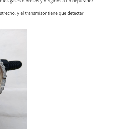
 los gases olorosos y dirigirlos a un depurador.
recho, y el transmisor tiene que detectar