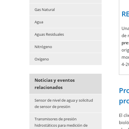
Gas Natural
R
Agua
Una
Aguas Residuales
de 
pre
Nitrógeno
ori
mon
Oxígeno
4-2
Noticias y eventos
relacionados
Pr
pr
Sensor de nivel de agua y solicitud
de sensor de presión
El cl
Transmisores de presión
bioló
hidrostáticos para medición de