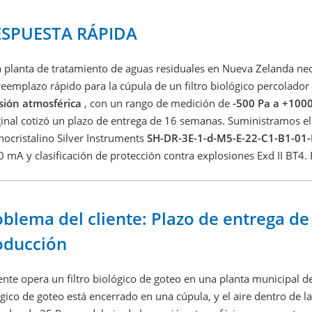
ESPUESTA RÁPIDA
 planta de tratamiento de aguas residuales en Nueva Zelanda nece
reemplazo rápido para la cúpula de un filtro biológico percolador
sión atmosférica
, con un rango de medición de
-500 Pa a +100
ginal cotizó un plazo de entrega de 16 semanas. Suministramos el t
ocristalino Silver Instruments
SH-DR-3E-1-d-M5-E-22-C1-B1-01
0 mA y clasificación de protección contra explosiones Exd II BT4. 
oblema del cliente: Plazo de entrega d
oducción
iente opera un filtro biológico de goteo en una planta municipal de
gico de goteo está encerrado en una cúpula, y el aire dentro de l