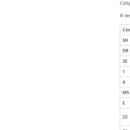
Códi
El de
Cód
SH
DR
3E
1
d
M5
E
22