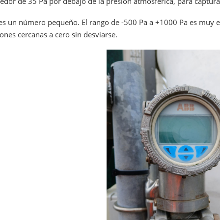
edor de 35 Pa por debajo de la presión atmosférica, para capturar
 es un número pequeño. El rango de -500 Pa a +1000 Pa es muy est
ones cercanas a cero sin desviarse.