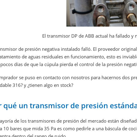
El transmisor DP de ABB actual ha fallado y 
ansmisor de presión negativa instalado falló. El proveedor origin
atamiento de aguas residuales en funcionamiento, esto es inviabl
 pocos días de que la cúpula pierda el control de la presión negati
omprador se puso en contacto con nosotros para hacernos dos pre
dable 316? y ¿tienen algo en stock?
r qué un transmisor de presión estánda
ayoría de los transmisores de presión del mercado están diseñado
 a 10 bares que mida 35 Pa es como pedirle a una báscula de coci
entra dentro del rango de ruido.