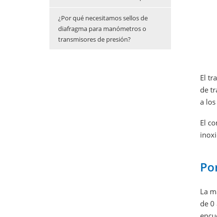
¿Por qué necesitamos sellos de
diafragma para manómetros o
transmisores de presión?
El tr
de tr
a los
El c
inoxi
Po
La m
de 0
encu