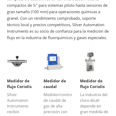
compactos de ½″ para sistemas piloto hasta sensores de
gran tamaño (100 mm) para operaciones químicas a
granel. Con un rendimiento comprobado, soporte
técnico local y precios competitivos, Silver Automation
Instruments es su socio de confianza para la medición de
flujo en la industria de fluorquímicos y gases especiales.
Medidor de
Medidor de
Medidor de
flujo Coriolis
caudal
flujo Coriolis
para medición
másico/controlador
para la
Silver
Medidor/controlador
La industria del
de flujo de
de caudal de
industria
Automation
de caudal de
cloro-álcali
látex
alta precisión
cloro-álcalina
Instruments
gas de alta
depende en
recibió
precisión con
gran medida de