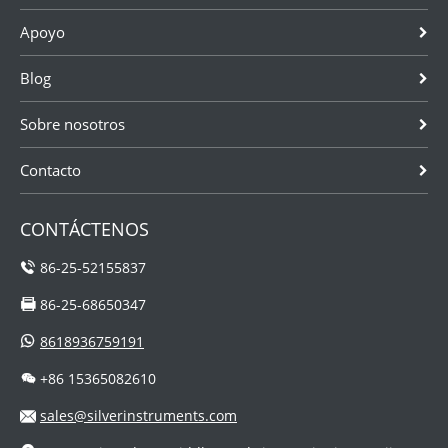
Combina las
de fluido
Cómo elegir la
Apoyo
capacidades de
mediante el uso
instrumentación
un
de una rueda
de flujo para
Blog
caudalímetro
de turbin...
medir cor ....
Coriolis con l...
Sobre nosotros
Contacto
CONTÁCTENOS
86-25-52155837
86-25-68650347
8618936759191
+86 15365082610
sales@silverinstruments.com