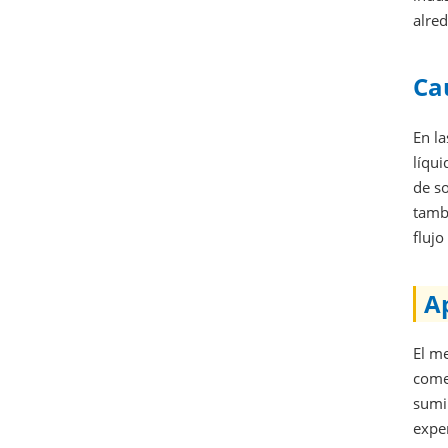
alred
Ca
En la
líqui
de so
tamb
flujo
A
El m
comer
sumin
expe