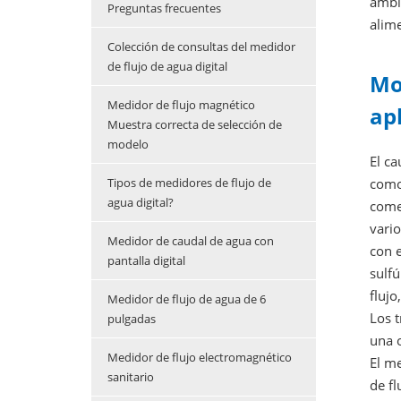
ambie
Preguntas frecuentes
alime
Colección de consultas del medidor
de flujo de agua digital
Mo
Medidor de flujo magnético
ap
Muestra correcta de selección de
modelo
El ca
como 
Tipos de medidores de flujo de
agua digital?
comer
vario
Medidor de caudal de agua con
con e
pantalla digital
sulfú
flujo
Medidor de flujo de agua de 6
Los t
pulgadas
una 
Medidor de flujo electromagnético
El m
sanitario
de fl