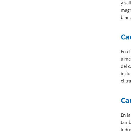
y sal
magné
blan
Ca
En el
a me
del 
incl
el tr
Ca
En la
tamb
indus