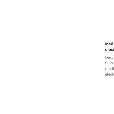
Medi
elec
Desc
flujo
medi
elec
de me
de in