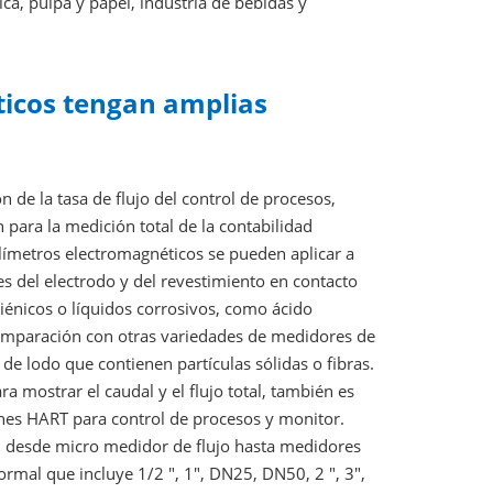
ca, pulpa y papel, industria de bebidas y
ticos tengan amplias
 de la tasa de flujo del control de procesos,
 para la medición total de la contabilidad
límetros electromagnéticos se pueden aplicar a
les del electrodo y del revestimiento en contacto
giénicos o líquidos corrosivos, como ácido
En comparación con otras variedades de medidores de
s de lodo que contienen partículas sólidas o fibras.
a mostrar el caudal y el flujo total, también es
es HART para control de procesos y monitor.
 desde micro medidor de flujo hasta medidores
ormal que incluye 1/2 ", 1", DN25, DN50, 2 ", 3",