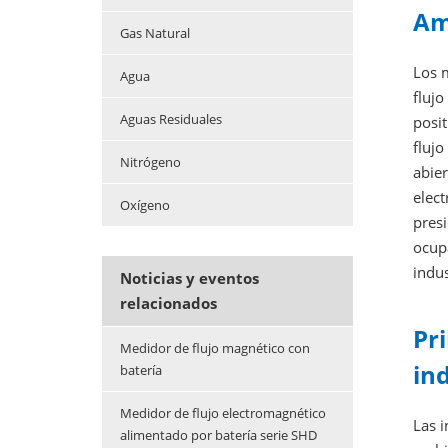
Am
Gas Natural
Los 
Agua
flujo
Aguas Residuales
posit
flujo
Nitrógeno
abier
elec
Oxígeno
presi
ocup
indus
Noticias y eventos
relacionados
Pr
Medidor de flujo magnético con
in
batería
Medidor de flujo electromagnético
Las i
alimentado por batería serie SHD