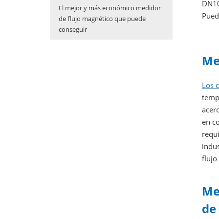
DN10
El mejor y más económico medidor
Pued
de flujo magnético que puede
conseguir
Me
Los 
tempe
acero
en co
requi
indus
flujo
Me
de