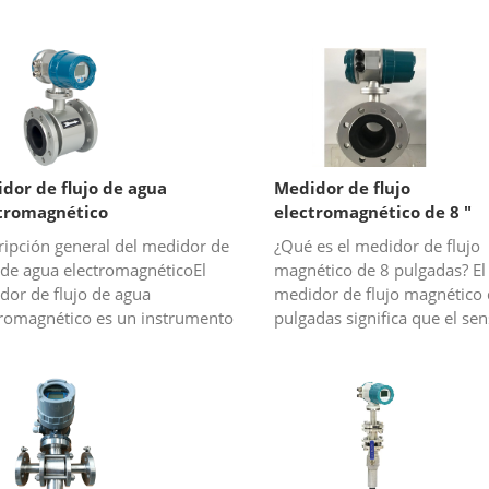
dor de flujo de agua
Medidor de flujo
tromagnético
electromagnético de 8 "
ripción general del medidor de
¿Qué es el medidor de flujo
 de agua electromagnéticoEl
magnético de 8 pulgadas? El
dor de flujo de agua
medidor de flujo magnético 
tromagnético es un instrumento
pulgadas significa que el se
dición de flujo hecho por la ley
flujo magnético es de 8 pul
ducción electromagnética de F...
(DN200) .El principio del me
flujo...