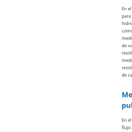
En el
para 
hídri
como 
medic
de va
resid
medi
resi
de ca
Me
pu
En el
flujo