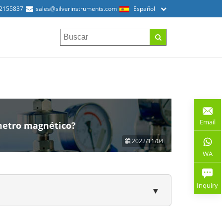
52155837
sales@silverinstruments.com
Español
Email
ímetro magnético?
2022/11/04
WA
Inquiry
▼