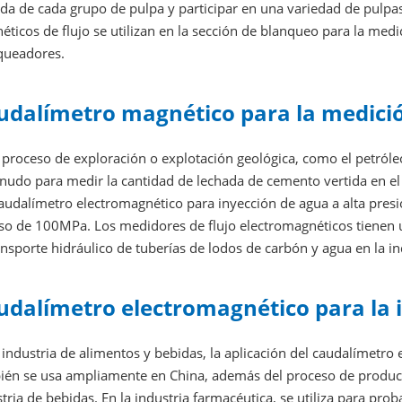
ida de cada grupo de pulpa y participar en una variedad de pulpa
ticos de flujo se utilizan en la sección de blanqueo para la medi
queadores.
udalímetro magnético para la medició
 proceso de exploración o explotación geológica, como el petróle
nudo para medir la cantidad de lechada de cemento vertida en el
caudalímetro electromagnético para inyección de agua a alta pres
uso de 100MPa. Los medidores de flujo electromagnéticos tienen 
ansporte hidráulico de tuberías de lodos de carbón y agua en la in
udalímetro electromagnético para la 
 industria de alimentos y bebidas, la aplicación del caudalímetr
ién se usa ampliamente en China, además del proceso de producció
tria de bebidas. En la industria farmacéutica, se utiliza para pr