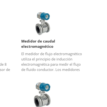
Medidor de caudal
electromagnético
El medidor de flujo electromagnético
utiliza el principio de inducción
de 8
electromagnética para medir el flujo
nsor de
de fluido conductor. Los medidores
gadas
de flujo magnéticos pueden medir
didor de
ácido clorhídrico (HCL),...