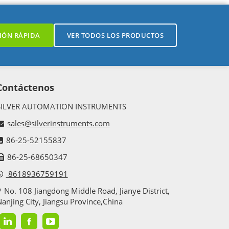
IÓN RÁPIDA
VER TODOS LOS PRODUCTOS
Contáctenos
SILVER AUTOMATION INSTRUMENTS
sales@silverinstruments.com
86-25-52155837
86-25-68650347
8618936759191
No. 108 Jiangdong Middle Road, Jianye District,
anjing City, Jiangsu Province,China