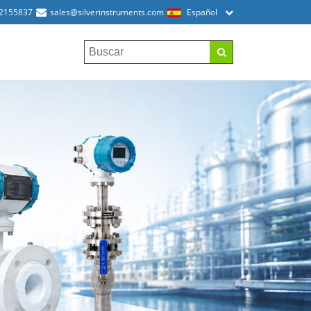
52155837
sales@silverinstruments.com
Español