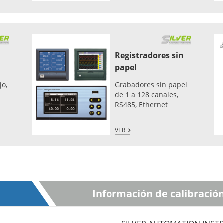
Registradores sin
papel
jo,
Grabadores sin papel
s
de 1 a 128 canales,
RS485, Ethernet
VER
Información de calibració