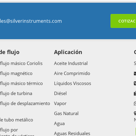
les@silverinstruments.com
COTIZAC
e flujo
Aplicación
flujo másico Coriolis
Aceite Industrial
flujo magnético
Aire Comprimido
flujo másico térmico
Líquidos Viscosos
flujo de turbina
Diésel
flujo de desplazamiento
Vapor
Gas Natural
e tubo metálico
N
Agua
flujo por
Aguas Residuales